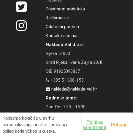
Plaćanje
Privatnost podataka
Reklamacije
Odabrani partneri
Kontaktirajte nas
Naklada Val d.o.o.
Rijeka 51000
Grad Rijeka, Ivana Zajca 20/II
OIB 91925093837
+385 51 606-155
naklada@naklada-val.hr
Radno vrijeme:
Pon-Pet 7:30 - 15:30
Koristimo kolačiće u svrhu
Politika
personalizacije, analize i pružanja
Prihvati
privatnosti
boljeg korisničkog iskustva.
© 2026 Naklada Val | Tečaj konverzije: 1 EUR = 7,53450 HRK