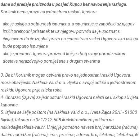
dana od predaje proizvoda u posjed Kupcu bez navođenja razloga.
Korisnik nema pravo na jednostrani raskid Ugovora:
ako je usluga u potpunosti ispunjena, a ispunjenje je započelo uz njegov
izričit prethodni pristanak te uz njegovu potvrdu da je upoznat s
činjenicom da će izgubiti pravo na jednostrani raskid Ugovora ako usluga
bude potpuno ispunjena
ako je predmet Ugovora proizvod koji je zbog svoje prirode nakon
dostave nerazdvojivo pomiješana s drugim stvarima
3. Da bi Korisnik mogao ostvariti pravo na jednostrani raskid Ugovora,
mora obavijestiti Naklada Val d.o.o. Rijeka o svojoj odluci o jednostranom
raskidu Ugovora prije isteka roka.
4. Obrazac (izjava) za jednostrani raskid Ugovora nalazi se u sklopu Uvjeta
kupovine.
5. Izjava se šalje poštom (na Naklada Val d.o.o., Ivana Zajca 20/II - 51000
Rijeka), faksom na 051/212-608 ili elektroničkom poštom na
naklada@naklada-val.hr. U njoj je potrebno navesti broj narudžbe (računa),
datum narudžbe (računa), ime i prezime, adresu, broj telefona, telefaksa, ili