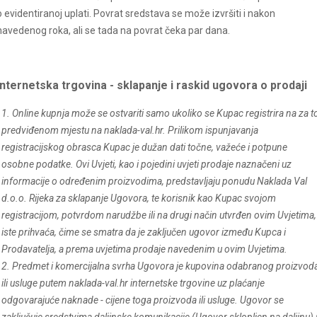
o evidentiranoj uplati. Povrat sredstava se može izvršiti i nakon
navedenog roka, ali se tada na povrat čeka par dana.
Internetska trgovina - sklapanje i raskid ugovora o prodaji
1. Online kupnja može se ostvariti samo ukoliko se Kupac registrira na za t
predviđenom mjestu na
naklada-val
.hr. Prilikom ispunjavanja
registracijskog obrasca Kupac je dužan dati točne, važeće i potpune
osobne podatke. Ovi Uvjeti, kao i pojedini uvjeti prodaje naznačeni uz
informacije o određenim proizvodima, predstavljaju ponudu Naklada Val
d.o.o. Rijeka za sklapanje Ugovora, te korisnik kao Kupac svojom
registracijom, potvrdom narudžbe ili na drugi način utvrđen ovim Uvjetima,
iste prihvaća, čime se smatra da je zaključen ugovor između Kupca i
Prodavatelja, a prema uvjetima prodaje navedenim u ovim Uvjetima.
2. Predmet i komercijalna svrha Ugovora je kupovina odabranog proizvod
ili usluge putem
naklada-val
.hr internetske trgovine uz plaćanje
odgovarajuće naknade - cijene toga proizvoda ili usluge. Ugovor se