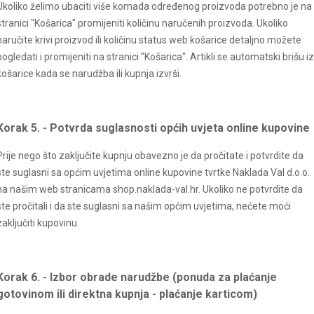
Ukoliko želimo ubaciti više komada određenog proizvoda potrebno je na
stranici "Košarica" promijeniti količinu naručenih proizvoda. Ukoliko
naručite krivi proizvod ili količinu status web košarice detaljno možete
pogledati i promijeniti na stranici "Košarica". Artikli se automatski brišu iz
košarice kada se narudžba ili kupnja izvrši.
Korak 5. - Potvrda suglasnosti općih uvjeta online kupovine
Prije nego što zaključite kupnju obavezno je da pročitate i potvrdite da
ste suglasni sa općim uvjetima online kupovine tvrtke Naklada Val d.o.o.
na našim web stranicama shop.
naklada-val
.hr. Ukoliko ne potvrdite da
ste pročitali i da ste suglasni sa našim općim uvjetima, nećete moći
zaključiti kupovinu.
Korak 6. - Izbor obrade narudžbe (ponuda za plaćanje
gotovinom ili direktna kupnja - plaćanje karticom)