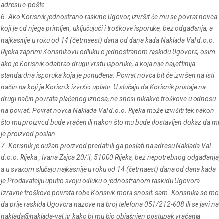
adresu e-pošte.
6. Ako Korisnik jednostrano raskine Ugovor, izvršit će mu se povrat novca
koji je od njega primljen, uključujući i troškove isporuke, bez odgađanja, a
najkasnije u roku od 14 (četrnaest) dana od dana kada Naklada Val d.o.o.
Rijeka zaprimi Korisnikovu odluku o jednostranom raskidu Ugovora, osim
ako je Korisnik odabrao drugu vrstu isporuke, a koja nije najjeftinija
standardna isporuka koja je ponuđena. Povrat novca bit će izvršen na isti
način na koji je Korisnik izvršio uplatu. U slučaju da Korisnik pristaje na
drugi način povrata plaćenog iznosa, ne snosi nikakve troškove u odnosu
na povrat. Povrat novca Naklada Val d.o.o. Rijeka može izvršiti tek nakon
što mu proizvod bude vraćen ili nakon što mu bude dostavljen dokaz da m
je proizvod poslan.
7. Korisnik je dužan proizvod predati ili ga poslati na adresu Naklada Val
d.o.o. Rijeka , Ivana Zajca 20/II, 51000 Rijeka, bez nepotrebnog odgađanja
a u svakom slučaju najkasnije u roku od 14 (četrnaest) dana od dana kada
je Prodavatelju uputio svoju odluku o jednostranom raskidu Ugovora.
Izravne troškove povrata robe Korisnik mora snositi sam. Korisnika se mol
da prije raskida Ugovora nazove na broj telefona 051/212-608 ili se javi na
naklada@naklada-val.hr kako bi mu bio objašnjen postupak vraćanja