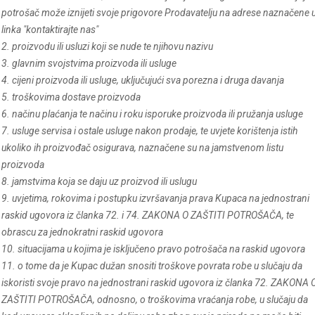
potrošač može iznijeti svoje prigovore Prodavatelju na adrese naznačene 
linka "kontaktirajte nas"
2. proizvodu ili usluzi koji se nude te njihovu nazivu
3. glavnim svojstvima proizvoda ili usluge
4. cijeni proizvoda ili usluge, uključujući sva porezna i druga davanja
5. troškovima dostave proizvoda
6. načinu plaćanja te načinu i roku isporuke proizvoda ili pružanja usluge
7. usluge servisa i ostale usluge nakon prodaje, te uvjete korištenja istih
ukoliko ih proizvođač osigurava, naznačene su na jamstvenom listu
proizvoda
8. jamstvima koja se daju uz proizvod ili uslugu
9. uvjetima, rokovima i postupku izvršavanja prava Kupaca na jednostrani
raskid ugovora iz članka 72. i 74. ZAKONA O ZAŠTITI POTROŠAČA, te
obrascu za jednokratni raskid ugovora
10. situacijama u kojima je isključeno pravo potrošača na raskid ugovora
11. o tome da je Kupac dužan snositi troškove povrata robe u slučaju da
iskoristi svoje pravo na jednostrani raskid ugovora iz članka 72. ZAKONA 
ZAŠTITI POTROŠAČA, odnosno, o troškovima vraćanja robe, u slučaju da