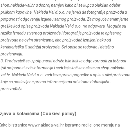
shop.
naklada-val
.hr u dobroj namjeri kako bi se kupcu olakšao odabir
prilikom kupovine. Naklada Val d.o.o. ne jamči da fotografije proizvoda u
potpunosti odgovaraju izgledu samog proizvoda. Za moguće nenamjerne
greške kod opisa proizvoda Naklada Val d.o.o. ne odgovara. Moguće su
razlike između stvarnog proizvoda i fotografije proizvoda te opisanog
proizvoda na ovim stranicama, ako proizvođač izmijeni neku od
karakteristika ili sadržaj proizvoda. Svi opise se redovito i detaljno
provjeravaju.
3. Prodavatelj se u potpunosti odriče bilo kakve odgovornosti za točnost
i/ili potpunost svih informacija i sadržaja koji se nalaze na shop.
naklada-
val
.hr. Naklada Val d.o.o. zadržava pravo pogreške u opisu i slici proizvod
koje su postavljene prema informacijama od strane dobavljača -
proizvođača.
Izjava o kolačićima (Cookies policy)
Kako bi stranice www.
naklada-val
.hr ispravno radile, one moraju na