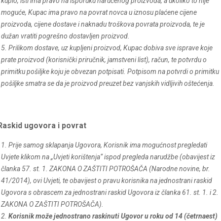
kupio, isti ima pravo na isporuku naručenog proizvoda, a ukoliko to nije
moguće, Kupac ima pravo na povrat novca u iznosu plaćene cijene
proizvoda, cijene dostave i naknadu troškova povrata proizvoda, te je
dužan vratiti pogrešno dostavljen proizvod.
5. Prilikom dostave, uz kupljeni proizvod, Kupac dobiva sve isprave koje
prate proizvod (korisnički priručnik, jamstveni list), račun, te potvrdu o
primitku pošiljke koju je obvezan potpisati. Potpisom na potvrdi o primitku
pošiljke smatra se da je proizvod preuzet bez vanjskih vidljivih oštećenja.
Raskid ugovora i povrat
1. Prije samog sklapanja Ugovora, Korisnik ima mogućnost pregledati
Uvjete klikom na „Uvjeti korištenja“ ispod pregleda narudžbe (obavijest iz
članka 57. st. 1. ZAKONA O ZAŠTITI POTROŠAČA (Narodne novine, br.
41/2014), ovi Uvjeti, te obavijest o pravu korisnika na jednostrani raskid
Ugovora s obrascem za jednostrani raskid Ugovora iz članka 61. st. 1. i 2.
ZAKONA O ZAŠTITI POTROŠAČA).
2.
Korisnik može jednostrano raskinuti Ugovor u roku od 14 (četrnaest)