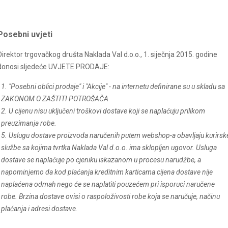
Posebni uvjeti
Direktor trgovačkog društa Naklada Val d.o.o., 1. siječnja 2015. godine
donosi sljedeće UVJETE PRODAJE:
1. "Posebni oblici prodaje" i "Akcije" - na internetu definirane su u skladu sa
ZAKONOM O ZAŠTITI POTROŠAČA
2. U cijenu nisu uključeni troškovi dostave koji se naplaćuju prilikom
preuzimanja robe.
5. Uslugu dostave proizvoda naručenih putem webshop-a obavljaju kurirsk
službe sa kojima tvrtka Naklada Val d.o.o. ima sklopljen ugovor. Usluga
dostave se naplaćuje po cjeniku iskazanom u procesu narudžbe, a
napominjemo da kod plaćanja kreditnim karticama cijena dostave nije
naplaćena odmah nego će se naplatiti pouzećem pri isporuci naručene
robe. Brzina dostave ovisi o raspoloživosti robe koja se naručuje, načinu
plaćanja i adresi dostave.