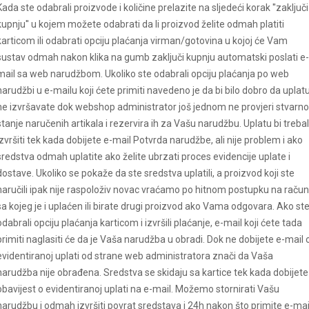
Kada ste odabrali proizvode i količine prelazite na sljedeći korak ''zaključi
kupnju'' u kojem možete odabrati da li proizvod želite odmah platiti
karticom ili odabrati opciju plaćanja virman/gotovina u kojoj će Vam
sustav odmah nakon klika na gumb zaključi kupnju automatski poslati e-
mail sa web narudžbom. Ukoliko ste odabrali opciju plaćanja po web
narudžbi u e-mailu koji ćete primiti navedeno je da bi bilo dobro da uplat
ne izvršavate dok webshop administrator još jednom ne provjeri stvarno
stanje naručenih artikala i rezervira ih za Vašu narudžbu. Uplatu bi trebal
izvršiti tek kada dobijete e-mail Potvrda narudžbe, ali nije problem i ako
sredstva odmah uplatite ako želite ubrzati proces evidencije uplate i
dostave. Ukoliko se pokaže da ste sredstva uplatili, a proizvod koji ste
naručili ipak nije raspoloživ novac vraćamo po hitnom postupku na račun
sa kojeg je i uplaćen ili birate drugi proizvod ako Vama odgovara. Ako st
odabrali opciju plaćanja karticom i izvršili plaćanje, e-mail koji ćete tada
primiti naglasiti će da je Vaša narudžba u obradi. Dok ne dobijete e-mail 
evidentiranoj uplati od strane web administratora znači da Vaša
narudžba nije obrađena. Sredstva se skidaju sa kartice tek kada dobijete
obavijest o evidentiranoj uplati na e-mail. Možemo stornirati Vašu
narudžbu i odmah izvršiti povrat sredstava i 24h nakon što primite e-mai