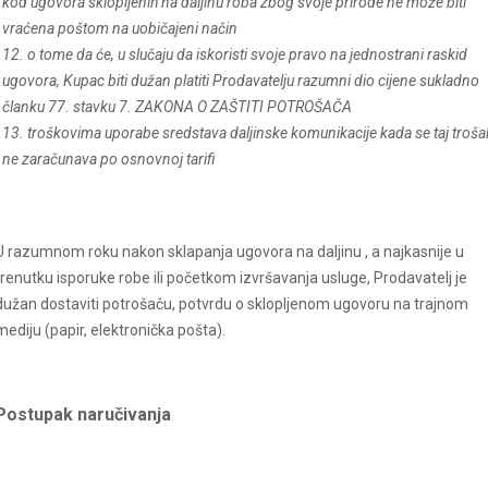
kod ugovora sklopljenih na daljinu roba zbog svoje prirode ne može biti
vraćena poštom na uobičajeni način
12. o tome da će, u slučaju da iskoristi svoje pravo na jednostrani raskid
ugovora, Kupac biti dužan platiti Prodavatelju razumni dio cijene sukladno
članku 77. stavku 7. ZAKONA O ZAŠTITI POTROŠAČA
13. troškovima uporabe sredstava daljinske komunikacije kada se taj troša
ne zaračunava po osnovnoj tarifi
U razumnom roku nakon sklapanja ugovora na daljinu , a najkasnije u
trenutku isporuke robe ili početkom izvršavanja usluge, Prodavatelj je
dužan dostaviti potrošaču, potvrdu o sklopljenom ugovoru na trajnom
mediju (papir, elektronička pošta).
Postupak naručivanja