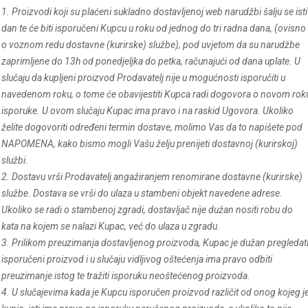
1. Proizvodi koji su plaćeni sukladno dostavljenoj web narudžbi šalju se isti
dan te će biti isporučeni Kupcu u roku od jednog do tri radna dana, (ovisno
o voznom redu dostavne (kurirske) službe), pod uvjetom da su narudžbe
zaprimljene do 13h od ponedjeljka do petka, računajući od dana uplate. U
slučaju da kupljeni proizvod Prodavatelj nije u mogućnosti isporučiti u
navedenom roku, o tome će obavijestiti Kupca radi dogovora o novom rok
isporuke. U ovom slučaju Kupac ima pravo i na raskid Ugovora. Ukoliko
želite dogovoriti određeni termin dostave, molimo Vas da to napišete pod
NAPOMENA, kako bismo mogli Vašu želju prenijeti dostavnoj (kurirskoj)
službi.
2. Dostavu vrši Prodavatelj angažiranjem renomirane dostavne (kurirske)
službe. Dostava se vrši do ulaza u stambeni objekt navedene adrese.
Ukoliko se radi o stambenoj zgradi, dostavljač nije dužan nositi robu do
kata na kojem se nalazi Kupac, već do ulaza u zgradu.
3. Prilikom preuzimanja dostavljenog proizvoda, Kupac je dužan pregledat
isporučeni proizvod i u slučaju vidljivog oštećenja ima pravo odbiti
preuzimanje istog te tražiti isporuku neoštećenog proizvoda.
4. U slučajevima kada je Kupcu isporučen proizvod različit od onog kojeg j