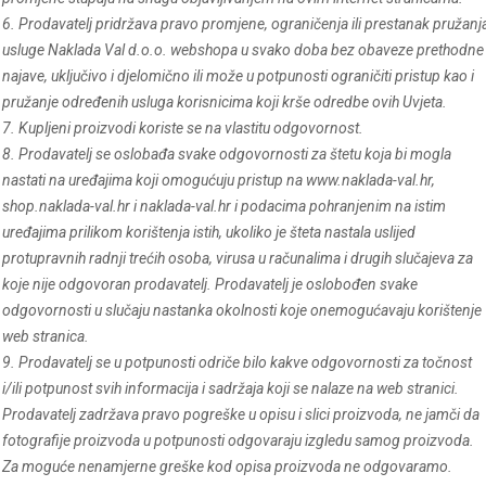
6. Prodavatelj pridržava pravo promjene, ograničenja ili prestanak pružanj
usluge Naklada Val d.o.o. webshopa u svako doba bez obaveze prethodne
najave, uključivo i djelomično ili može u potpunosti ograničiti pristup kao i
pružanje određenih usluga korisnicima koji krše odredbe ovih Uvjeta.
7. Kupljeni proizvodi koriste se na vlastitu odgovornost.
8. Prodavatelj se oslobađa svake odgovornosti za štetu koja bi mogla
nastati na uređajima koji omogućuju pristup na www.
naklada-val
.hr,
shop.naklada-val.hr i naklada-val.hr i podacima pohranjenim na istim
uređajima prilikom korištenja istih, ukoliko je šteta nastala uslijed
protupravnih radnji trećih osoba, virusa u računalima i drugih slučajeva za
koje nije odgovoran prodavatelj. Prodavatelj je oslobođen svake
odgovornosti u slučaju nastanka okolnosti koje onemogućavaju korištenje
web stranica.
9. Prodavatelj se u potpunosti odriče bilo kakve odgovornosti za točnost
i/ili potpunost svih informacija i sadržaja koji se nalaze na web stranici.
Prodavatelj zadržava pravo pogreške u opisu i slici proizvoda, ne jamči da
fotografije proizvoda u potpunosti odgovaraju izgledu samog proizvoda.
Za moguće nenamjerne greške kod opisa proizvoda ne odgovaramo.