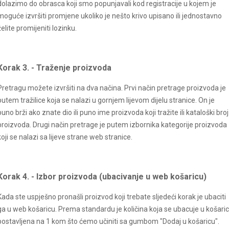
dolazimo do obrasca koji smo popunjavali kod registracije u kojem je
moguće izvršiti promjene ukoliko je nešto krivo upisano ili jednostavno
želite promijeniti lozinku.
Korak 3. - Traženje proizvoda
Pretragu možete izvršiti na dva načina. Prvi način pretrage proizvoda je
putem tražilice koja se nalazi u gornjem lijevom dijelu stranice. On je
puno brži ako znate dio ili puno ime proizvoda koji tražite ili kataloški broj
proizvoda. Drugi način pretrage je putem izbornika kategorije proizvoda
koji se nalazi sa lijeve strane web stranice.
Korak 4. - Izbor proizvoda (ubacivanje u web košaricu)
Kada ste uspješno pronašli proizvod koji trebate sljedeći korak je ubaciti
ga u web košaricu. Prema standardu je količina koja se ubacuje u košaric
postavljena na 1 kom što ćemo učiniti sa gumbom "Dodaj u košaricu".