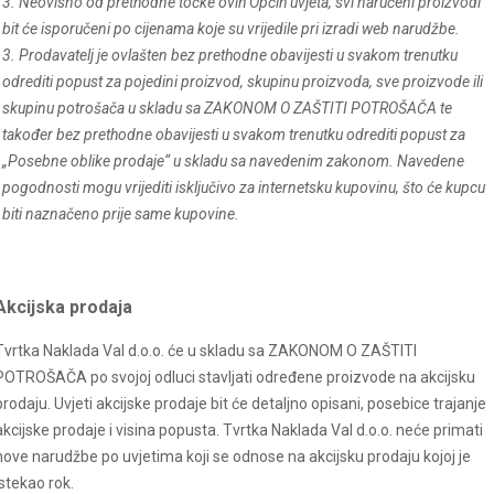
3. Neovisno od prethodne točke ovih Općih uvjeta, svi naručeni proizvodi
bit će isporučeni po cijenama koje su vrijedile pri izradi web narudžbe.
3. Prodavatelj je ovlašten bez prethodne obavijesti u svakom trenutku
odrediti popust za pojedini proizvod, skupinu proizvoda, sve proizvode ili
skupinu potrošača u skladu sa ZAKONOM O ZAŠTITI POTROŠAČA te
također bez prethodne obavijesti u svakom trenutku odrediti popust za
„Posebne oblike prodaje“ u skladu sa navedenim zakonom. Navedene
pogodnosti mogu vrijediti isključivo za internetsku kupovinu, što će kupcu
biti naznačeno prije same kupovine.
Akcijska prodaja
Tvrtka Naklada Val d.o.o. će u skladu sa ZAKONOM O ZAŠTITI
POTROŠAČA po svojoj odluci stavljati određene proizvode na akcijsku
prodaju. Uvjeti akcijske prodaje bit će detaljno opisani, posebice trajanje
akcijske prodaje i visina popusta. Tvrtka Naklada Val d.o.o. neće primati
nove narudžbe po uvjetima koji se odnose na akcijsku prodaju kojoj je
istekao rok.