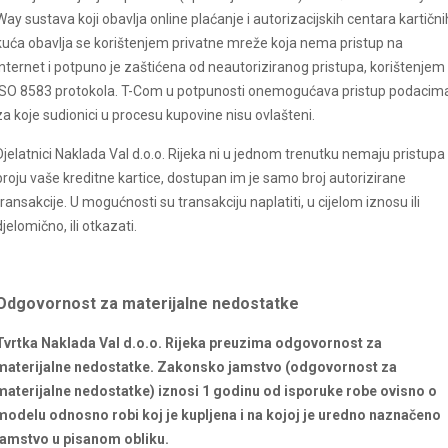
Way sustava koji obavlja online plaćanje i autorizacijskih centara kartični
kuća obavlja se korištenjem privatne mreže koja nema pristup na
Internet i potpuno je zaštićena od neautoriziranog pristupa, korištenjem
ISO 8583 protokola. T-Com u potpunosti onemogućava pristup podacim
za koje sudionici u procesu kupovine nisu ovlašteni.
Djelatnici Naklada Val d.o.o. Rijeka ni u jednom trenutku nemaju pristupa
broju vaše kreditne kartice, dostupan im je samo broj autorizirane
transakcije. U mogućnosti su transakciju naplatiti, u cijelom iznosu ili
djelomično, ili otkazati.
Odgovornost za materijalne nedostatke
Tvrtka Naklada Val d.o.o. Rijeka preuzima odgovornost za
materijalne nedostatke. Zakonsko jamstvo (odgovornost za
materijalne nedostatke) iznosi 1 godinu od isporuke robe ovisno o
modelu odnosno robi koj je kupljena i na kojoj je uredno naznačeno
jamstvo u pisanom obliku.