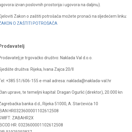
ugovora izvan poslovnih prostorija i ugovora na daljinu).
Cjeloviti Zakon o zaštiti potrošača možete pronaći na sljedećem linku:
ZAKON O ZAŠTITI POTROŠAČA
Prodavatelj
Prodavatelj je trgovačko društvo: Naklada Val d.o.o.
Sjedište društva: Rijeka, Ivana Zajca 20/II
Tel: +385 51/606-155 e-mail adresa: naklada@naklada-val.hr
Član uprave, te temeljni kapital: Dragan Ogurlić (direktor), 20.000 kn
Zagrebačka banka d.d., Rijeka 51000, A. Starčevića 10
IBAN HR0323600001102612508
SWIFT: ZABAHR2X
IBCOD HR: 0323600001102612508