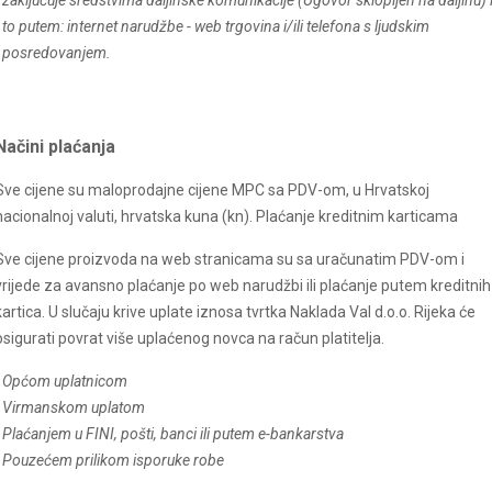
zaključuje sredstvima daljinske komunikacije (Ugovor sklopljen na daljinu) 
to putem: internet narudžbe - web trgovina i/ili telefona s ljudskim
posredovanjem.
Načini plaćanja
Sve cijene su maloprodajne cijene MPC sa PDV-om, u Hrvatskoj
nacionalnoj valuti, hrvatska kuna (kn). Plaćanje kreditnim karticama
Sve cijene proizvoda na web stranicama su sa uračunatim PDV-om i
vrijede za avansno plaćanje po web narudžbi ili plaćanje putem kreditnih
kartica. U slučaju krive uplate iznosa tvrtka Naklada Val d.o.o. Rijeka će
osigurati povrat više uplaćenog novca na račun platitelja.
Općom uplatnicom
Virmanskom uplatom
Plaćanjem u FINI, pošti, banci ili putem e-bankarstva
Pouzećem prilikom isporuke robe