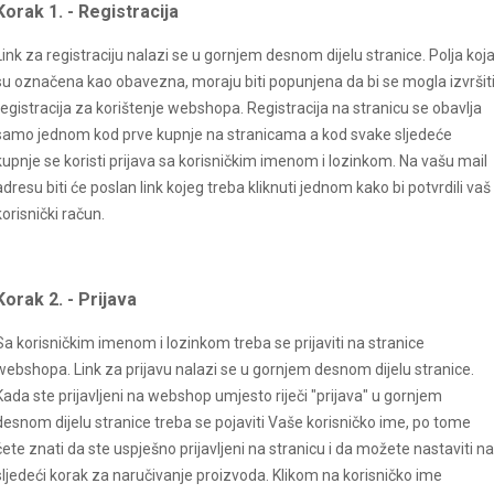
Korak 1. - Registracija
Link za registraciju nalazi se u gornjem desnom dijelu stranice. Polja koj
su označena kao obavezna, moraju biti popunjena da bi se mogla izvršit
registracija za korištenje webshopa. Registracija na stranicu se obavlja
samo jednom kod prve kupnje na stranicama a kod svake sljedeće
kupnje se koristi prijava sa korisničkim imenom i lozinkom. Na vašu mail
adresu biti će poslan link kojeg treba kliknuti jednom kako bi potvrdili vaš
korisnički račun.
Korak 2. - Prijava
Sa korisničkim imenom i lozinkom treba se prijaviti na stranice
webshopa. Link za prijavu nalazi se u gornjem desnom dijelu stranice.
Kada ste prijavljeni na webshop umjesto riječi "prijava" u gornjem
desnom dijelu stranice treba se pojaviti Vaše korisničko ime, po tome
ćete znati da ste uspješno prijavljeni na stranicu i da možete nastaviti na
sljedeći korak za naručivanje proizvoda. Klikom na korisničko ime