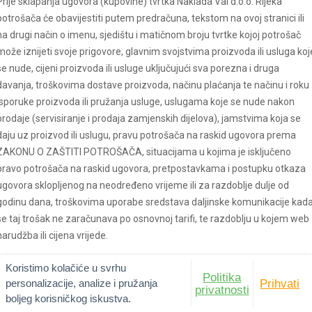
Prije sklapanja ugovora (kupovine) tvrtka Naklada Val d.o.o. Rijeka
potrošača će obavijestiti putem predračuna, tekstom na ovoj stranici ili
na drugi način o imenu, sjedištu i matičnom broju tvrtke kojoj potrošač
može iznijeti svoje prigovore, glavnim svojstvima proizvoda ili usluga koj
se nude, cijeni proizvoda ili usluge uključujući sva porezna i druga
davanja, troškovima dostave proizvoda, načinu plaćanja te načinu i roku
isporuke proizvoda ili pružanja usluge, uslugama koje se nude nakon
prodaje (servisiranje i prodaja zamjenskih dijelova), jamstvima koja se
daju uz proizvod ili uslugu, pravu potrošača na raskid ugovora prema
ZAKONU O ZAŠTITI POTROŠAČA, situacijama u kojima je isključeno
pravo potrošača na raskid ugovora, pretpostavkama i postupku otkaza
ugovora sklopljenog na neodređeno vrijeme ili za razdoblje dulje od
godinu dana, troškovima uporabe sredstava daljinske komunikacije kad
se taj trošak ne zaračunava po osnovnoj tarifi, te razdoblju u kojem web
narudžba ili cijena vrijede.
U slučaju telefonske narudžbe, identitet tvrtke, kao i komercijalna svrha
Koristimo kolačiće u svrhu
Politika
poziva biti će izričito navedeni prilikom započinjanja razgovora. Ugovor 
personalizacije, analize i pružanja
Prihvati
privatnosti
ime i za račun maloljetnika ili potpuno poslovno nesposobne osobe
boljeg korisničkog iskustva.