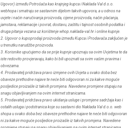
Ugovor) između Potrošača kao krajnjeg kupca i Naklada Val d.o.o.
webhopa i smatraju se sastavnim dijelom takvih ugovora, a u odnos na
uvjete i način naručivanja proizvoda, cijene proizvoda, način plaćanja,
jamstava, reklamacije i povrat, dostavu, zaštitu i tajnost osobnih podatka i
druga pitanja vezana uz korištenje whop.
naklada-val
.hr i online kupnje.
2. Ugovor o kupoprodaji proizvoda između Kupca i Prodavača zaključen je
u trenutku narudžbe proizvoda.
3. Korisnike upućujemo da se prije kupnje upoznaju sa ovim Uvjetima te da
iste redovito provjeravaju, kako bi bili upoznati sa svim vašim pravima i
obvezama.
4. Prodavatelj pridržava pravo izmjene ovih Uvjeta u svako doba bez
obaveze prethodne najave te neće biti odgovoran ni za kakve moguće
posljedice proizašle iz takvih promjena. Navedene promjene stupaju na
snagu objavljivanjem na ovim internet stranicama.
5. Prodavatelj pridržava pravo ukidanja usluge i promjene sadržaja kao i
ostalih usluga i podstranica koje su sastavni dio Naklada Val d.o.o. web
shopa u svako doba bez obaveze prethodne najave te neće biti odgovoran
ni za kakve moguće posljedice proizašle iz takvih promjena. Navedene
promjene stupaju na snagu objavljivanjem na ovim internet stranicama.