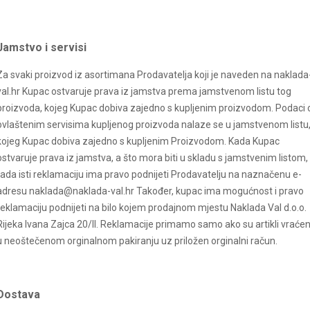
Jamstvo i servisi
Za svaki proizvod iz asortimana Prodavatelja koji je naveden na
naklada
val
.hr Kupac ostvaruje prava iz jamstva prema jamstvenom listu tog
proizvoda, kojeg Kupac dobiva zajedno s kupljenim proizvodom. Podaci 
ovlaštenim servisima kupljenog proizvoda nalaze se u jamstvenom listu
kojeg Kupac dobiva zajedno s kupljenim Proizvodom. Kada Kupac
ostvaruje prava iz jamstva, a što mora biti u skladu s jamstvenim listom,
tada isti reklamaciju ima pravo podnijeti Prodavatelju na naznačenu e-
adresu naklada@naklada-val.hr Također, kupac ima mogućnost i pravo
reklamaciju podnijeti na bilo kojem prodajnom mjestu Naklada Val d.o.o.
Rijeka Ivana Zajca 20/II. Reklamacije primamo samo ako su artikli vraćen
u neoštečenom orginalnom pakiranju uz priložen orginalni račun.
Dostava