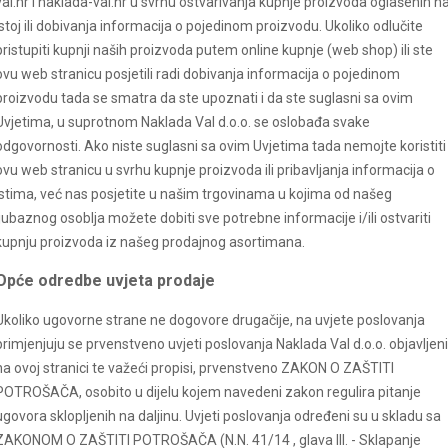
val.hr i naklada-val.hr u svrhu ostvarivanja kupnje proizvoda oglašenih n
istoj ili dobivanja informacija o pojedinom proizvodu. Ukoliko odlučite
pristupiti kupnji naših proizvoda putem online kupnje (web shop) ili ste
ovu web stranicu posjetili radi dobivanja informacija o pojedinom
proizvodu tada se smatra da ste upoznati i da ste suglasni sa ovim
Uvjetima, u suprotnom Naklada Val d.o.o. se oslobađa svake
odgovornosti. Ako niste suglasni sa ovim Uvjetima tada nemojte koristiti
ovu web stranicu u svrhu kupnje proizvoda ili pribavljanja informacija o
istima, već nas posjetite u našim trgovinama u kojima od našeg
ljubaznog osoblja možete dobiti sve potrebne informacije i/ili ostvariti
kupnju proizvoda iz našeg prodajnog asortimana.
Opće odredbe uvjeta prodaje
Ukoliko ugovorne strane ne dogovore drugačije, na uvjete poslovanja
primjenjuju se prvenstveno uvjeti poslovanja Naklada Val d.o.o. objavljeni
na ovoj stranici te važeći propisi, prvenstveno ZAKON O ZAŠTITI
POTROŠAČA, osobito u dijelu kojem navedeni zakon regulira pitanje
ugovora sklopljenih na daljinu. Uvjeti poslovanja određeni su u skladu sa
ZAKONOM O ZAŠTITI POTROŠAČA (N.N. 41/14 , glava III. - Sklapanje