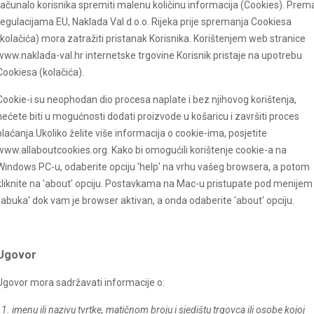
računalo korisnika spremiti malenu količinu informacija (Cookies). Prem
regulacijama EU, Naklada Val d.o.o. Rijeka prije spremanja Cookiesa
(kolačića) mora zatražiti pristanak Korisnika. Korištenjem web stranice
www.
naklada-val
.hr internetske trgovine Korisnik pristaje na upotrebu
Cookiesa (kolačića).
Cookie-i su neophodan dio procesa naplate i bez njihovog korištenja,
nećete biti u mogućnosti dodati proizvode u košaricu i završiti proces
plaćanja.Ukoliko želite više informacija o cookie-ima, posjetite
www.allaboutcookies.org. Kako bi omogućili korištenje cookie-a na
Windows PC-u, odaberite opciju 'help' na vrhu vašeg browsera, a potom
kliknite na 'about' opciju. Postavkama na Mac-u pristupate pod menijem
'jabuka' dok vam je browser aktivan, a onda odaberite 'about' opciju.
Ugovor
Ugovor mora sadržavati informacije o:
1. imenu ili nazivu tvrtke, matičnom broju i sjedištu trgovca ili osobe kojoj