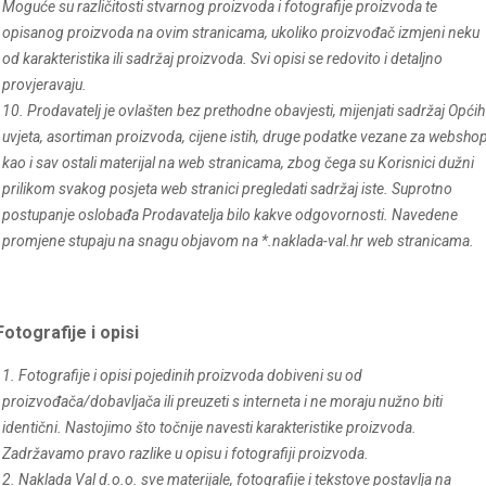
Moguće su različitosti stvarnog proizvoda i fotografije proizvoda te
opisanog proizvoda na ovim stranicama, ukoliko proizvođač izmjeni neku
od karakteristika ili sadržaj proizvoda. Svi opisi se redovito i detaljno
provjeravaju.
10. Prodavatelj je ovlašten bez prethodne obavjesti, mijenjati sadržaj Općih
uvjeta, asortiman proizvoda, cijene istih, druge podatke vezane za webshop
kao i sav ostali materijal na web stranicama, zbog čega su Korisnici dužni
prilikom svakog posjeta web stranici pregledati sadržaj iste. Suprotno
postupanje oslobađa Prodavatelja bilo kakve odgovornosti. Navedene
promjene stupaju na snagu objavom na *.
naklada-val
.hr web stranicama.
Fotografije i opisi
1. Fotografije i opisi pojedinih proizvoda dobiveni su od
proizvođača/dobavljača ili preuzeti s interneta i ne moraju nužno biti
identični. Nastojimo što točnije navesti karakteristike proizvoda.
Zadržavamo pravo razlike u opisu i fotografiji proizvoda.
2. Naklada Val d.o.o. sve materijale, fotografije i tekstove postavlja na