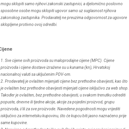
mogu sklopiti samo njihovi zakonski zastupnici, a djelomično poslovno
sposobne osobe mogu sklopiti ugovor samo uz suglasnost njihova
zakonskog zastupnika. Prodavatelj ne preuzima odgovornost za ugovore
sklopljene protivno ovoj odredbi.
Cijene
1. Sve cijene svih proizvoda su maloprodajne cijene (MPC). Cijene
proizvoda i cijene dostave izražene su u kunama (kn), Hrvatskoj
nacionalnoj valuti sa uključenim PDV-om.
2. Prodavatelj je ovlašten mijenjati cijene bez prethodne obavijesti, kao što
je ovlašten bez prethodne obavijesti mijenjati cijene isključivo za web shop.
Također je ovlašten, bez prethodne obavijesti, u svakom trenutku odrediti
popuste, dnevne ili tjedne akcije, akcije za pojedini proizvod, grupu
proizvoda, i/ili za sve proizvode. Navedene pogodnosti mogu vrijediti
isključivo za internetsku kupovinu, što će kupcu biti jasno naznačeno prije
same kupovine.