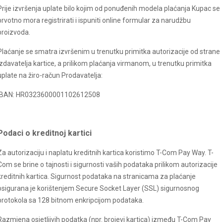
Prije izvršenja uplate bilo kojim od ponuđenih modela plaćanja Kupac se
prvotno mora registrirati i ispuniti online formular za narudžbu
proizvoda.
Plaćanje se smatra izvršenim u trenutku primitka autorizacije od strane
izdavatelja kartice, a prilikom plaćanja virmanom, u trenutku primitka
uplate na žiro-račun Prodavatelja:
IBAN: HR0323600001102612508
Podaci o kreditnoj kartici
Za autorizaciju i naplatu kreditnih kartica koristimo T-Com Pay Way. T-
Com se brine o tajnosti i sigurnosti vaših podataka prilikom autorizacije
kreditnih kartica. Sigurnost podataka na stranicama za plaćanje
osigurana je korištenjem Secure Socket Layer (SSL) sigurnosnog
protokola sa 128 bitnom enkripcijom podataka.
Razmjena osjetljivih podatka (npr. brojevi kartica) između T-Com Pay