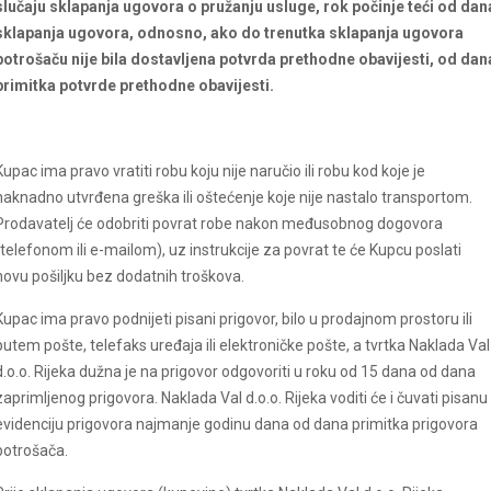
slučaju sklapanja ugovora o pružanju usluge, rok počinje teći od dan
sklapanja ugovora, odnosno, ako do trenutka sklapanja ugovora
potrošaču nije bila dostavljena potvrda prethodne obavijesti, od dan
primitka potvrde prethodne obavijesti.
Kupac ima pravo vratiti robu koju nije naručio ili robu kod koje je
naknadno utvrđena greška ili oštećenje koje nije nastalo transportom.
Prodavatelj će odobriti povrat robe nakon međusobnog dogovora
(telefonom ili e-mailom), uz instrukcije za povrat te će Kupcu poslati
novu pošiljku bez dodatnih troškova.
Kupac ima pravo podnijeti pisani prigovor, bilo u prodajnom prostoru ili
putem pošte, telefaks uređaja ili elektroničke pošte, a tvrtka Naklada Val
d.o.o. Rijeka dužna je na prigovor odgovoriti u roku od 15 dana od dana
zaprimljenog prigovora. Naklada Val d.o.o. Rijeka voditi će i čuvati pisanu
evidenciju prigovora najmanje godinu dana od dana primitka prigovora
potrošača.