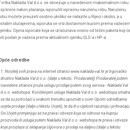
Tvrtka Naklada Val d.o.o. se obvezuje u navedenom maksimalnom roku
koji kreće nakon plaćanja, isporučiti ispravnu naručenu robu. Naručenu
robu možete preuzeti osobno ukoliko se nalazite u Rijeci i okolici, a u
ostalim slučajevima, isporuka se vrši dostavnom kućom prema važeće
cjeniku. Cijena isporuke koja se izračunava ovisno od težini paketa koji ć
biti poslan je važeća prema aktualnom cjeniku GLS-a i HP-a.
Opće odredbe
1. Nositelj svih prava na internet stranici www.
naklada-val
.hr je trgovačko
društvo Naklada Val d.o.o. (dalje u tekstu : Prodavatelj) Prodavatelj putem
navedene stranice pruža uslugu prodaje putem svog servisa - Naklada Val
d.o.o. webshopa. Korištenjem usluge Naklada Val d.o.o. webshopa smatra
se da su potrošači u svakom trenutku upoznati s ovim Općim odredbama
uvjeta prodaje (dalje u tekstu: Uvjeti), te da ih u cijelosti razumiju i prihvaćaju
Ovi Uvjeti primjenjuju se na prava i obveze koja se odnose na kupnju
proizvoda ili usluga putem Naklada Val d.o.o. webshopa te prava i obveze
koje proizlaze iz sklapanja Ugovora o prodaji na daljinu (dalje u tekstu: