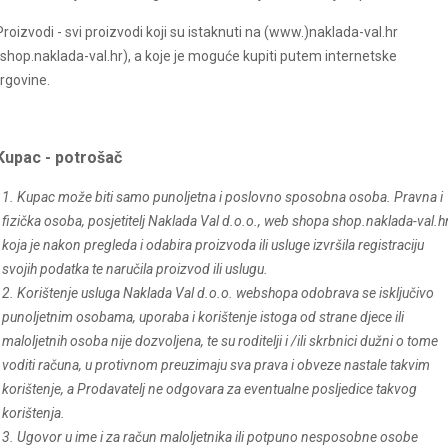
Proizvodi - svi proizvodi koji su istaknuti na (www.)
naklada-val
.hr
(shop.
naklada-val
.hr), a koje je moguće kupiti putem internetske
trgovine.
Kupac - potrošač
1. Kupac može biti samo punoljetna i poslovno sposobna osoba. Pravna i
fizička osoba, posjetitelj Naklada Val d.o.o., web shopa shop.
naklada-val
.h
koja je nakon pregleda i odabira proizvoda ili usluge izvršila registraciju
svojih podatka te naručila proizvod ili uslugu.
2. Korištenje usluga Naklada Val d.o.o. webshopa odobrava se isključivo
punoljetnim osobama, uporaba i korištenje istoga od strane djece ili
maloljetnih osoba nije dozvoljena, te su roditelji i /ili skrbnici dužni o tome
voditi računa, u protivnom preuzimaju sva prava i obveze nastale takvim
korištenje, a Prodavatelj ne odgovara za eventualne posljedice takvog
korištenja.
3. Ugovor u ime i za račun maloljetnika ili potpuno nesposobne osobe