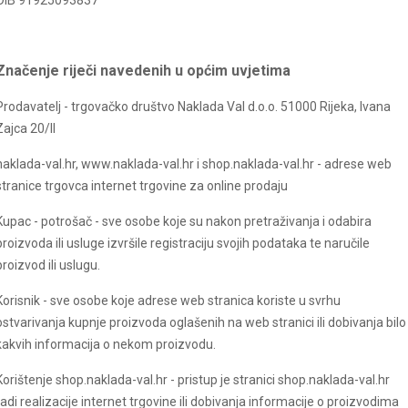
OIB 91925093837
Značenje riječi navedenih u općim uvjetima
Prodavatelj - trgovačko društvo Naklada Val d.o.o. 51000 Rijeka, Ivana
Zajca 20/II
naklada-val.hr, www.
naklada-val
.hr i shop.
naklada-val
.hr - adrese web
stranice trgovca internet trgovine za online prodaju
Kupac - potrošač - sve osobe koje su nakon pretraživanja i odabira
proizvoda ili usluge izvršile registraciju svojih podataka te naručile
proizvod ili uslugu.
Korisnik - sve osobe koje adrese web stranica koriste u svrhu
ostvarivanja kupnje proizvoda oglašenih na web stranici ili dobivanja bilo
kakvih informacija o nekom proizvodu.
Korištenje shop.
naklada-val
.hr - pristup je stranici shop.
naklada-val
.hr
radi realizacije internet trgovine ili dobivanja informacije o proizvodima