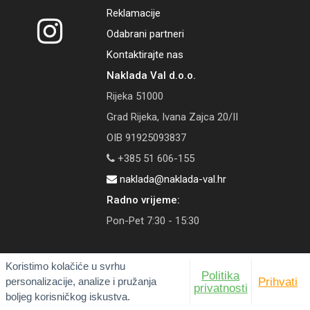
Reklamacije
Odabrani partneri
Kontaktirajte nas
Naklada Val d.o.o.
Rijeka 51000
Grad Rijeka, Ivana Zajca 20/II
OIB 91925093837
+385 51 606-155
naklada@naklada-val.hr
Radno vrijeme:
Pon-Pet 7:30 - 15:30
Koristimo kolačiće u svrhu
Politika
personalizacije, analize i pružanja
Prihvati
© 2026 Naklada Val | Tečaj konverzije: 1 EUR = 7,53450 HRK
privatnosti
boljeg korisničkog iskustva.