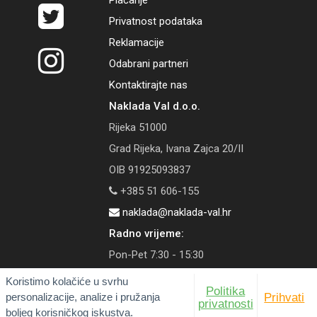
Plaćanje
Privatnost podataka
Reklamacije
Odabrani partneri
Kontaktirajte nas
Naklada Val d.o.o.
Rijeka 51000
Grad Rijeka, Ivana Zajca 20/II
OIB 91925093837
+385 51 606-155
naklada@naklada-val.hr
Radno vrijeme:
Pon-Pet 7:30 - 15:30
Koristimo kolačiće u svrhu
Politika
personalizacije, analize i pružanja
Prihvati
privatnosti
boljeg korisničkog iskustva.
© 2026 Naklada Val | Tečaj konverzije: 1 EUR = 7,53450 HRK