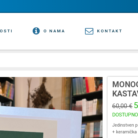
OSTI
O NAMA
KONTAKT
MONOG
KASTA
5
60,00 €
DOSTUPNO
Jedinstven po
+ keramička 