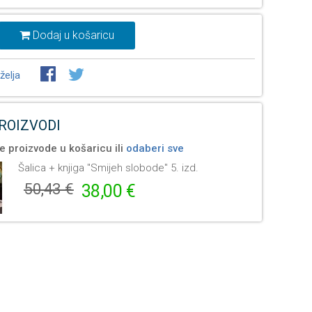
Dodaj u košaricu
želja
PROIZVODI
e proizvode u košaricu ili
odaberi sve
Šalica + knjiga "Smijeh slobode" 5. izd.
50,43 €
38,00 €