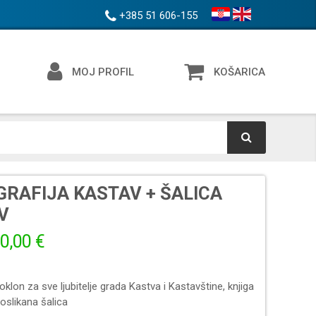
+385 51 606-155
MOJ PROFIL
KOŠARICA
RAFIJA KASTAV + ŠALICA
V
0,00 €
klon za sve ljubitelje grada Kastva i Kastavštine, knjiga
oslikana šalica