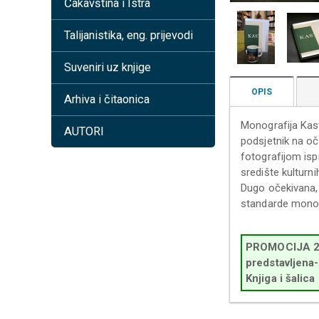
Čakavština i Istra
Talijanistika, eng. prijevodi
Suveniri uz knjige
OPIS
Arhiva i čitaonica
Monografija Kast
AUTORI
podsjetnik na oči
fotografijom isp
središte kulturn
Dugo očekivana, o
standarde monogr
PROMOCIJA 20.0
predstavljena
Knjiga i šalic