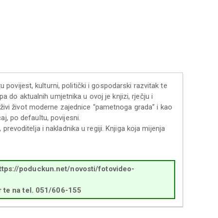
vijest, kulturni, politički i gospodarski razvitak te
a do aktualnih umjetnika u ovoj je knjizi, rječju i
s živi život moderne zajednice “pametnoga grada” i kao
j, po defaultu, povijesni.
revoditelja i nakladnika u regiji. Knjiga koja mijenja
ttps://poduckun.net/novosti/fotovideo-
r te na tel. 051/606-155