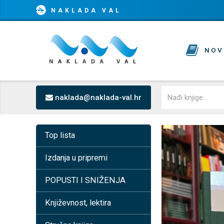
NAKLADA VAL
NOV
naklada@naklada-val.hr
Top lista
Izdanja u pripremi
POPUSTI I SNIŽENJA
Književnost, lektira