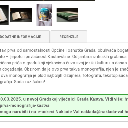
DODATNE INFORMACIJE
RECENZIJE
av, prva od samostalnosti Općine i osnutka Grada, obuhvaća bogatu po
to – ljepotu i privlačnost Kastavštine. Od jantara iz ilirskih grobnica p
ričana priča o gradu koji vjekovima čuva svoj jezik i kulturu, a dana
ih događanja. Obzirom da je ovo prva takva monografija, njen je znača
va monografija je plod najboljih dizajnera, fotografa, tekstopisaca, p
afija. Sada i uz šalicu!
3.2025. u novoj Gradskoj vijećnici Grada Kastva. Vidi više: h
-prva-monografija-kastva
a mogu naručiti i na e-adresi Naklade Val naklada@naklada-val.h