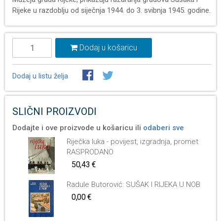
Rijeke u razdoblju od siječnja 1944. do 3. svibnja 1945. godine.
Dodaj u košaricu
Dodaj u listu želja
SLIČNI PROIZVODI
Dodajte i ove proizvode u košaricu ili
odaberi sve
Riječka luka - povijest, izgradnja, promet
RASPRODANO
50,43 €
Radule Butorović: SUŠAK I RIJEKA U NOB
0,00 €