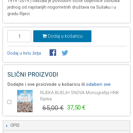
1919.-2019.) nastala je povodom stote obljetnice osnutka
jednog od najstarijih nogometnih društava na Sušaku i u
gradu Rijeci.
Dodaj u košaricu
Dodaj u listu želja
SLIČNI PROIZVODI
Dodajte i ove proizvode u košaricu ili
odaberi sve
RIJEKA BIJELIH SNOVA Monografija HNK
Rijeka
65,00 €
37,50 €
OPIS