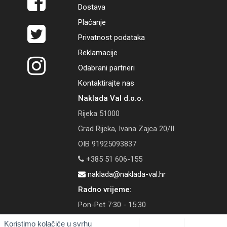
Dostava
Plaćanje
Privatnost podataka
Reklamacije
Odabrani partneri
Kontaktirajte nas
Naklada Val d.o.o.
Rijeka 51000
Grad Rijeka, Ivana Zajca 20/II
OIB 91925093837
+385 51 606-155
naklada@naklada-val.hr
Radno vrijeme:
Pon-Pet 7:30 - 15:30
Koristimo kolačiće u svrhu