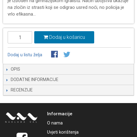
je izboden na gimnazijskom igralištu. Način ubojstva ukazuje
na zločin iz strasti koji se odigrao usred noći, no policija je
vrlo efikasna...
Dodaj u košaricu
Dodaj u listu želja
OPIS
DODATNE INFORMACIJE
RECENZIJE
Informacije
O nama
Uvjeti korištenja