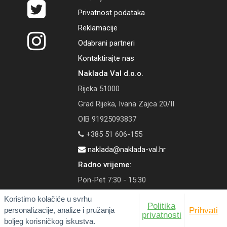
Privatnost podataka
Reklamacije
Odabrani partneri
Kontaktirajte nas
Naklada Val d.o.o.
Rijeka 51000
Grad Rijeka, Ivana Zajca 20/II
OIB 91925093837
+385 51 606-155
naklada@naklada-val.hr
Radno vrijeme:
Pon-Pet 7:30 - 15:30
Koristimo kolačiće u svrhu
Politika
personalizacije, analize i pružanja
Prihvati
privatnosti
boljeg korisničkog iskustva.
© 2026 Naklada Val | Tečaj konverzije: 1 EUR = 7,53450 HRK