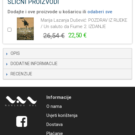
SLIČNI PROIZVODI
Dodajte i ove proizvode u košaricu ili
odaberi sve
Marija Lazanja Dušević: POZDRAV IZ RIJEKE
/ Un saluto da Fiume 2. IZDANJE
26,54 €
22,50 €
OPIS
DODATNE INFORMACIJE
RECENZIJE
Informacije
O nama
Uvjeti korištenja
Dostava
Plaćanje