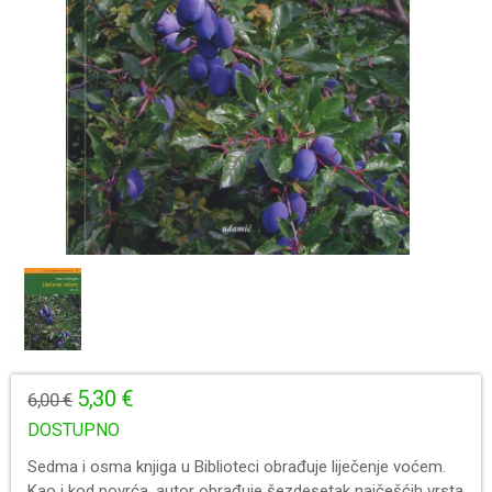
5,30 €
6,00 €
DOSTUPNO
Sedma i osma knjiga u Biblioteci obrađuje liječenje voćem.
Kao i kod povrća, autor obrađuje šezdesetak najčešćih vrsta