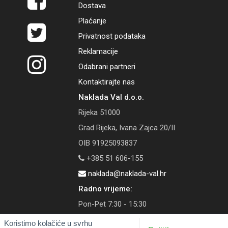
Dostava
Plaćanje
Privatnost podataka
Reklamacije
Odabrani partneri
Kontaktirajte nas
Naklada Val d.o.o.
Rijeka 51000
Grad Rijeka, Ivana Zajca 20/II
OIB 91925093837
+385 51 606-155
naklada@naklada-val.hr
Radno vrijeme:
Pon-Pet 7:30 - 15:30
Koristimo kolačiće u svrhu