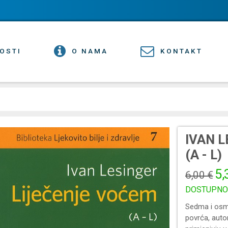
OSTI
O NAMA
KONTAKT
IVAN 
(A - L)
5,
6,00 €
DOSTUPNO
Sedma i osma
povrća, auto