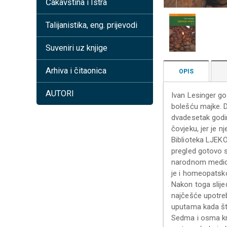
Čakavština i Istra
Talijanistika, eng. prijevodi
Suveniri uz knjige
Arhiva i čitaonica
OPIS
AUTORI
Ivan Lesinger got
bolešću majke. Du
dvadesetak godin
čovjeku, jer je n
Biblioteka LJEKO
pregled gotovo s
narodnom medicin
je i homeopatsk
Nakon toga slije
najčešće upotreb
uputama kada što
Sedma i osma knj