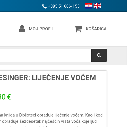
+385 51 606-155
MOJ PROFIL
KOŠARICA
LESINGER: LIJEČENJE VOĆEM
30 €
 knjiga u Biblioteci obrađuje liječenje voćem. Kao i kod
r obrađuje šezdesetak najčešćih vrsta voća koje ljudi