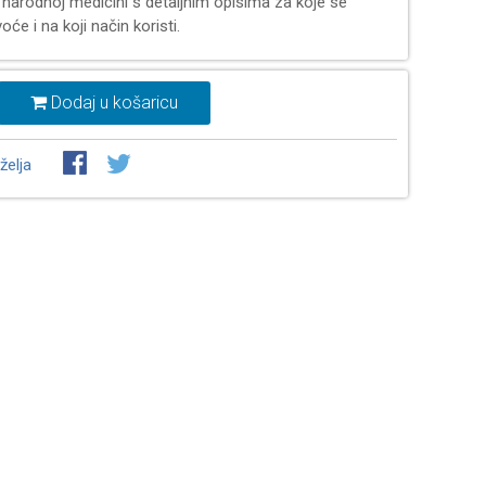
u narodnoj medicini s detaljnim opisima za koje se
oće i na koji način koristi.
Dodaj u košaricu
želja