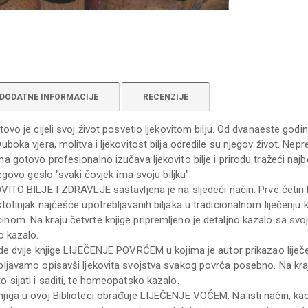
DODATNE INFORMACIJE
RECENZIJE
ovo je cijeli svoj život posvetio ljekovitom bilju. Od dvanaeste godi
boka vjera, molitva i ljekovitost bilja odredile su njegov život. Nep
a gotovo profesionalno izučava ljekovito bilje i prirodu tražeći naj
jegovo geslo "svaki čovjek ima svoju biljku".
VITO BILJE I ZDRAVLJE sastavljena je na sljedeći način: Prve četir
totinjak najčešće upotrebljavanih biljaka u tradicionalnom liječen
om. Na kraju četvrte knjige pripremljeno je detaljno kazalo sa svoj
o kazalo.
de dvije knjige LIJEČENJE POVRĆEM u kojima je autor prikazao liječ
ljavamo opisavši ljekovita svojstva svakog povrća posebno. Na kraju 
 sijati i saditi, te homeopatsko kazalo.
iga u ovoj Biblioteci obrađuje LIJEČENJE VOĆEM. Na isti način, ka