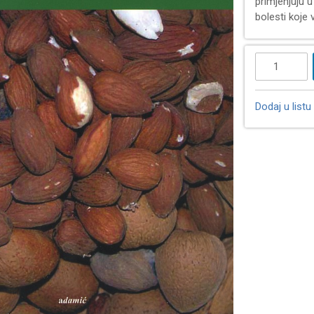
primjenjuju 
bolesti koje v
Dodaj u listu 