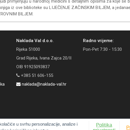
judi primjenjuju u narodnoj medicini s detaljnim opisima za koje se bol
 knjiga iz ove biblioteke su LIJEČENJE ZAČINSKIM BILJEM, a jedan
ROVNIM BILJEM.
Naklada Val d.o.o.
Radno vrijeme:
Rijeka 51000
Pon-Pet 7:30 - 15:30
Grad Rijeka, Ivana Zajca 20/II
OIB 91925093837
+385 51 606-155
aka
naklada@naklada-val.hr
kolačiće u svrhu personalizacije, analize i
Politika
P