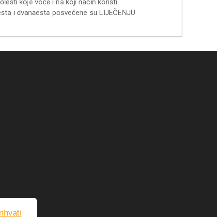
esti koje voće i na koji način koristi.
aesta i dvanaesta posvećene su LIJEČENJU
rihvati