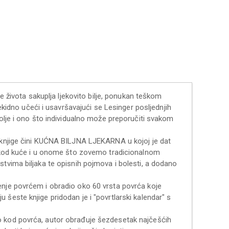
ne života sakuplja ljekovito bilje, ponukan teškom
rekidno učeći i usavršavajući se Lesinger posljednjih
bolje i ono što individualno može preporučiti svakom
i knjige čini KUĆNA BILJNA LJEKARNA u kojoj je dat
ju kod kuće i u onome što zovemo tradicionalnom
stvima biljaka te opisnih pojmova i bolesti, a dodano
enje povrćem i obradio oko 60 vrsta povrća koje
šeste knjige pridodan je i "povrtlarski kalendar" s
o kod povrća, autor obrađuje šezdesetak najčešćih