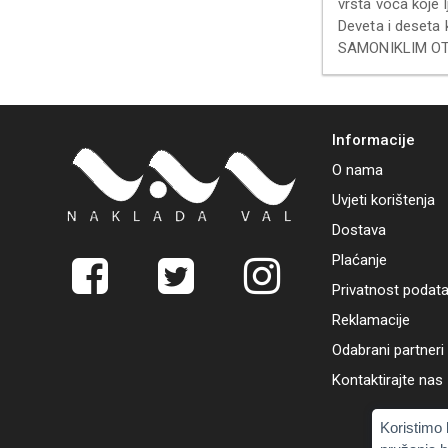
vrsta voća koje l
Deveta i deseta
SAMONIKLIM OT
Informacije
O nama
Uvjeti korištenja
Dostava
Plaćanje
Privatnost podat
Reklamacije
Odabrani partneri
Kontaktirajte nas
Koristimo 