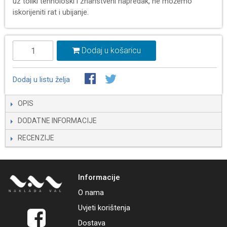
uz toliki tehnološki i znanstveni napredak, ne možemo
iskorijeniti rat i ubijanje.
Dodaj u košaricu
Dodaj u listu želja
OPIS
DODATNE INFORMACIJE
RECENZIJE
Informacije
O nama
Uvjeti korištenja
Dostava