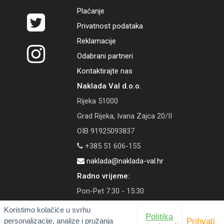
Plaćanje
Privatnost podataka
Reklamacije
Odabrani partneri
Kontaktirajte nas
Naklada Val d.o.o.
Rijeka 51000
Grad Rijeka, Ivana Zajca 20/II
OIB 91925093837
+385 51 606-155
naklada@naklada-val.hr
Radno vrijeme:
Pon-Pet 7:30 - 15:30
Koristimo kolačiće u svrhu
Politika
personalizacije, analize i pružanja
Prihvati