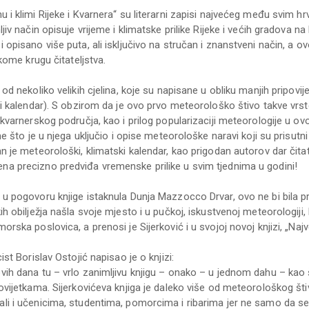
u i klimi Rijeke i Kvarnera“ su literarni zapisi najvećeg među svim h
ljiv način opisuje vrijeme i klimatske prilike Rijeke i većih gradova
 opisano više puta, ali isključivo na stručan i znanstveni način, a ov
rokome krugu čitateljstva.
 od nekoliko velikih cjelina, koje su napisane u obliku manjih pripovi
nji kalendar). S obzirom da je ovo prvo meteorološko štivo takve vrs
 kvarnerskog područja, kao i prilog popularizaciji meteorologije u ovo
ime što je u njega uključio i opise meteorološke naravi koji su prisutn
n je meteorološki, klimatski kalendar, kao prigodan autorov dar čitate
a precizno predviđa vremenske prilike u svim tjednima u godini!
 u pogovoru knjige istaknula Dunja Mazzocco Drvar, ovo ne bi bila pr
ih obilježja našla svoje mjesto i u pučkoj, iskustvenoj meteorologiji, 
orska poslovica, a prenosi je Sijerković i u svojoj novoj knjizi, „Naj
cist Borislav Ostojić napisao je o knjizi:
vih dana tu – vrlo zanimljivu knjigu – onako – u jednom dahu – kao š
povijetkama. Sijerkovićeva knjiga je daleko više od meteorološkog št
li i učenicima, studentima, pomorcima i ribarima jer ne samo da se