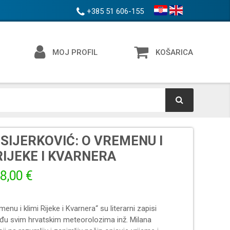
+385 51 606-155
MOJ PROFIL
KOŠARICA
SIJERKOVIĆ: O VREMENU I
RIJEKE I KVARNERA
8,00 €
menu i klimi Rijeke i Kvarnera“ su literarni zapisi
đu svim hrvatskim meteorolozima inž. Milana