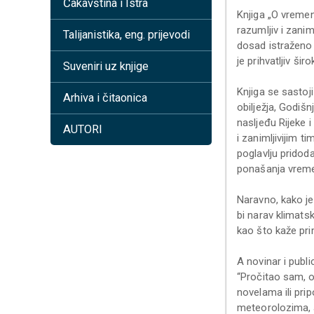
Čakavština i Istra
Knjiga „O vremen
razumljiv i zanim
Talijanistika, eng. prijevodi
dosad istraženo i
je prihvatljiv ši
Suveniri uz knjige
Knjiga se sastoji
Arhiva i čitaonica
obilježja, Godiš
nasljeđu Rijeke i
AUTORI
i zanimljivijim t
poglavlju pridoda
ponašanja vremen
Naravno, kako je
bi narav klimatsk
kao što kaže prim
A novinar i publi
“Pročitao sam, o
novelama ili pri
meteorolozima, a