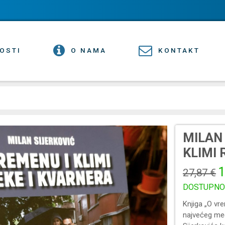
OSTI
O NAMA
KONTAKT
MILAN 
KLIMI 
1
27,87 €
DOSTUPNO
Knjiga „O vre
najvećeg me