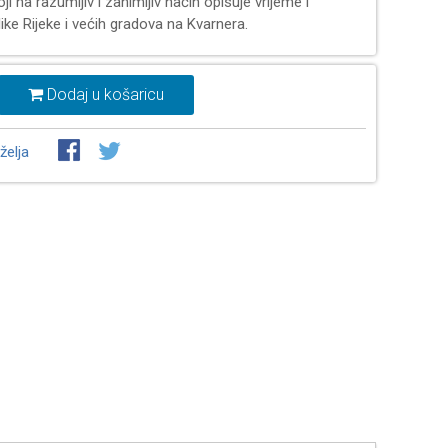
oji na razumljiv i zanimljiv način opisuje vrijeme i
like Rijeke i većih gradova na Kvarnera.
Dodaj u košaricu
želja