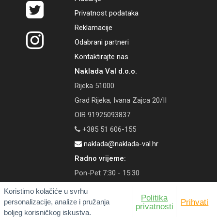
Privatnost podataka
Reklamacije
Odabrani partneri
Kontaktirajte nas
Naklada Val d.o.o.
Rijeka 51000
Grad Rijeka, Ivana Zajca 20/II
OIB 91925093837
+385 51 606-155
naklada@naklada-val.hr
Radno vrijeme:
Pon-Pet 7:30 - 15:30
Koristimo kolačiće u svrhu
Politika
personalizacije, analize i pružanja
Prihvati
privatnosti
boljeg korisničkog iskustva.
© 2026 Naklada Val | Tečaj konverzije: 1 EUR = 7,53450 HRK