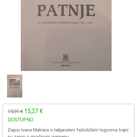
15,27 €
19,91 €
DOSTUPNO
Zapisi Ivana Malnara o talijanskim fašističkim logorima trajni
su zapisi o mračnom vremenu