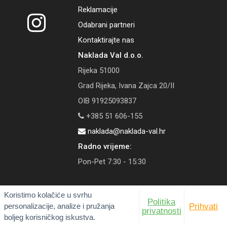
Reklamacije
Odabrani partneri
Kontaktirajte nas
Naklada Val d.o.o.
Rijeka 51000
Grad Rijeka, Ivana Zajca 20/II
OIB 91925093837
+385 51 606-155
naklada@naklada-val.hr
Radno vrijeme:
Pon-Pet 7:30 - 15:30
Koristimo kolačiće u svrhu
Politika
personalizacije, analize i pružanja
Prihvati
© 2026 Naklada Val | Tečaj konverzije: 1 EUR = 7,53450 HRK
privatnosti
boljeg korisničkog iskustva.