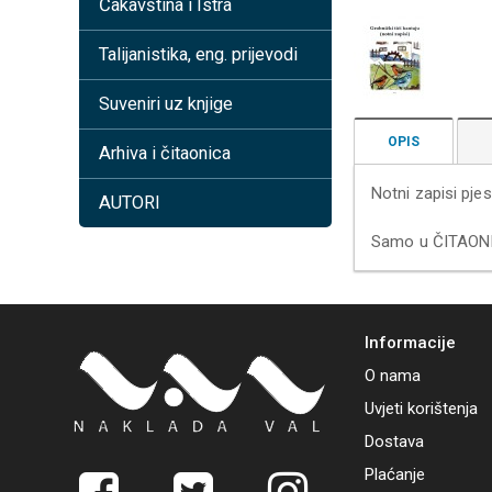
Čakavština i Istra
Talijanistika, eng. prijevodi
Suveniri uz knjige
OPIS
Arhiva i čitaonica
Notni zapisi pjes
AUTORI
Samo u ČITAONIC
Informacije
O nama
Uvjeti korištenja
Dostava
Plaćanje