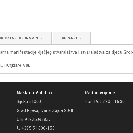
DODATNE INFORMACIJE
RECENZIJE
ama manifestacije dječjeg stvaralaštva i stvaralaštva za djecu Grobni
I Knjižare Val.
Naklada Val d.o.o.
Radno vrijeme:
Rijeka 51000
Pon-Pet 7:30 - 15:30
Grad Rijeka, Ivana Zajca 20/II
OIB 91925093837
+385 51 606-155