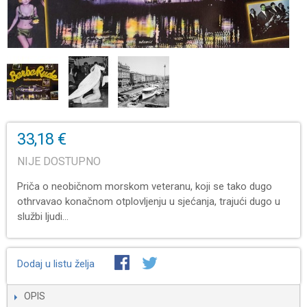
33,18 €
NIJE DOSTUPNO
Priča o neobičnom morskom veteranu, koji se tako dugo
othrvavao konačnom otplovljenju u sjećanja, trajući dugo u
službi ljudi...
Dodaj u listu želja
OPIS