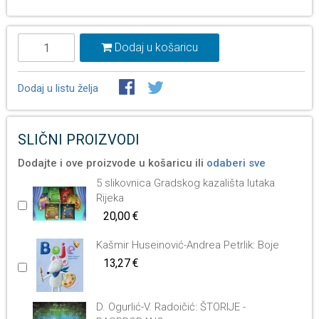
Dodaj u košaricu
Dodaj u listu želja
SLIČNI PROIZVODI
Dodajte i ove proizvode u košaricu ili
odaberi sve
5 slikovnica Gradskog kazališta lutaka
Rijeka
20,00 €
Kašmir Huseinović-Andrea Petrlik: Boje
13,27 €
D. Ogurlić-V. Radoičić: ŠTORIJE -