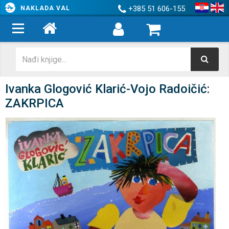
+385 51 606-155
NAKLADA VAL
Ivanka Glogović Klarić-Vojo Radoičić:
ZAKRPICA