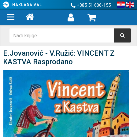
+385 51 606-155
NAKLADA VAL
E.Jovanović - V.Ružić: VINCENT Z
KASTVA Rasprodano