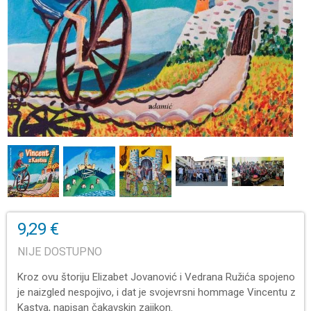
9,29 €
NIJE DOSTUPNO
Kroz ovu štoriju Elizabet Jovanović i Vedrana Ružića spojeno
je naizgled nespojivo, i dat je svojevrsni hommage Vincentu z
Kastva, napisan čakavskin zajikon.