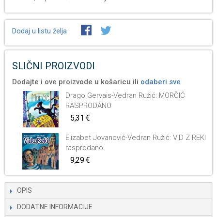
Dodaj u listu želja
SLIČNI PROIZVODI
Dodajte i ove proizvode u košaricu ili
odaberi sve
Drago Gervais-Vedran Ružić: MORČIĆ
RASPRODANO
5,31 €
Elizabet Jovanović-Vedran Ružić: VID Z REKI
rasprodano
9,29 €
OPIS
DODATNE INFORMACIJE