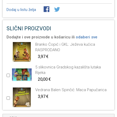
Dodaj u listu želja
SLIČNI PROIZVODI
Dodajte i ove proizvode u košaricu ili
odaberi sve
Branko Ćopić i GKL: Ježeva kućica
RASPRODANO
3,97 €
5 slikovnica Gradskog kazališta lutaka
Rijeka
20,00 €
Vedrana Balen Spinčić: Maca Papučarica
3,97 €