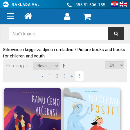
+385 51 606-155
NAKLADA VAL
Slikovnice i knjige za djecu i omladinu / Picture books and books
for children and youth
Poredaj po
PRETHODNI
1
2
3
4
5