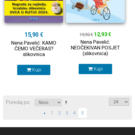
15,90 €
12,93 €
19,90 €
Nena Pavelić:
Nena Pavelić: KAMO
NEOČEKIVAN POSJET
ĆEMO VEČERAS?
(slikovnica)
slikovnica
Kupi
Kupi
Poredaj po
PRETHODNI
1
2
3
4
5