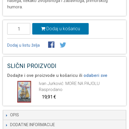
našega, itekako živopisnoga i zabavnoga, primorskog
humora.
Dodaj u košaricu
Dodaj u listu želja
SLIČNI PROIZVODI
Dodajte i ove proizvode u košaricu ili
odaberi sve
Ivan Jurković: MORE NA PAJOLU
Rasprodano
19,91 €
OPIS
DODATNE INFORMACIJE