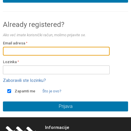
Already registered?
Ako već imate korisnički račun, molimo prijavite se.
Email adresa
Lozinka
Zaboravili ste lozinku?
Zapamti me
Što je ovo?
Prijava
Informacije