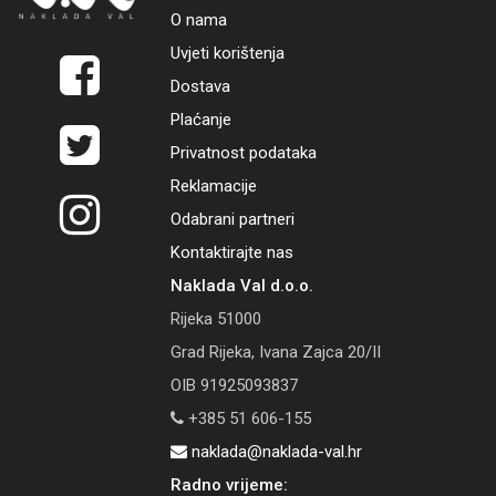
O nama
Uvjeti korištenja
Dostava
Plaćanje
Privatnost podataka
Reklamacije
Odabrani partneri
Kontaktirajte nas
Naklada Val d.o.o.
Rijeka 51000
Grad Rijeka, Ivana Zajca 20/II
OIB 91925093837
+385 51 606-155
naklada@naklada-val.hr
Radno vrijeme: