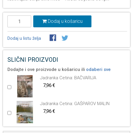
Dodaj u košaricu
Dodaj u listu želja
SLIČNI PROIZVODI
Dodajte i ove proizvode u košaricu ili
odaberi sve
Jadranka Cetina: BAČVARIJA
7,96 €
Jadranka Cetina: GAŠPAROV MALIN
7,96 €