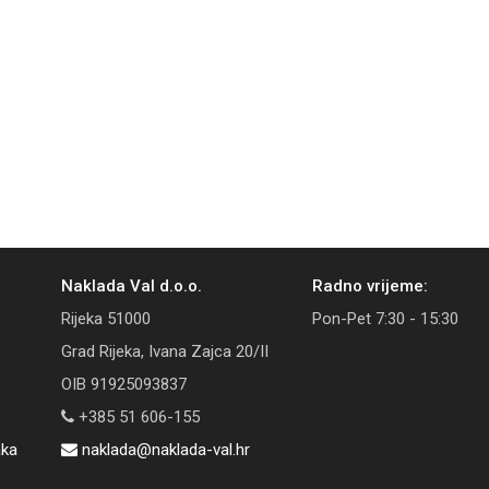
Naklada Val d.o.o.
Radno vrijeme:
Rijeka 51000
Pon-Pet 7:30 - 15:30
Grad Rijeka, Ivana Zajca 20/II
OIB 91925093837
+385 51 606-155
aka
naklada@naklada-val.hr