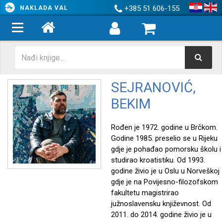
+385 51 606-155
NAKLADA VAL
SEJRANOVIĆ,
BEKIM
Rođen je 1972. godine u Brčkom.
Godine 1985. preselio se u Rijeku
gdje je pohađao pomorsku školu i
studirao kroatistiku. Od 1993.
godine živio je u Oslu u Norveškoj
gdje je na Povijesno-filozofskom
fakultetu magistrirao
južnoslavensku književnost. Od
2011. do 2014. godine živio je u