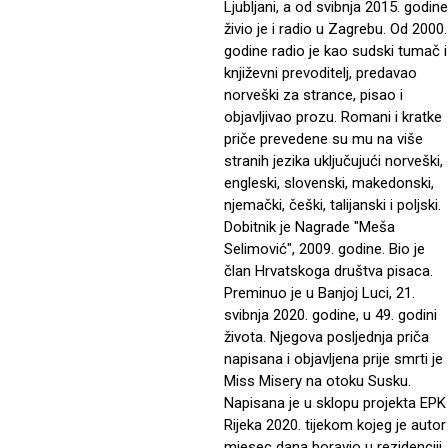
Ljubljani, a od svibnja 2015. godine
živio je i radio u Zagrebu. Od 2000.
godine radio je kao sudski tumač i
književni prevoditelj, predavao
norveški za strance, pisao i
objavljivao prozu. Romani i kratke
priče prevedene su mu na više
stranih jezika uključujući norveški,
engleski, slovenski, makedonski,
njemački, češki, talijanski i poljski.
Dobitnik je Nagrade "Meša
Selimović", 2009. godine. Bio je
član Hrvatskoga društva pisaca.
Preminuo je u Banjoj Luci, 21.
svibnja 2020. godine, u 49. godini
života. Njegova posljednja priča
napisana i objavljena prije smrti je
Miss Misery na otoku Susku.
Napisana je u sklopu projekta EPK
Rijeka 2020. tijekom kojeg je autor
mjesec dana boravio u rezidenciji