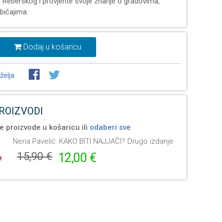
e Reberskog i provjerite svoje znanje o gradovima,
bičajima.
Dodaj u košaricu
želja
PROIZVODI
e proizvode u košaricu ili
odaberi sve
Nena Pavelić: KAKO BITI NAJJAČI? Drugo izdanje
15,90 €
12,00 €