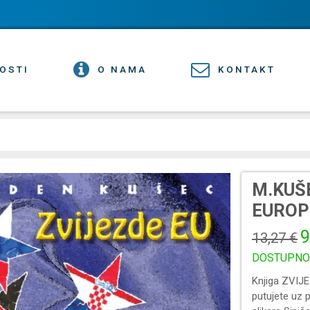
OSTI
O NAMA
KONTAKT
M.KUŠ
EUROP
9
13,27 €
DOSTUPNO
Knjiga ZVIJE
putujete uz 