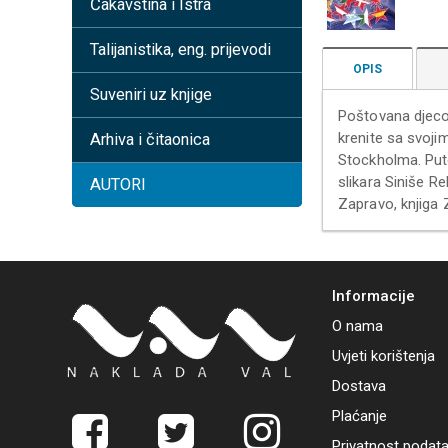
Čakavština i Istra
Talijanistika, eng. prijevodi
OPIS
Suveniri uz knjige
Poštovana djeco, 
krenite sa svoji
Arhiva i čitaonica
Stockholma. Puto
slikara Siniše R
AUTORI
Zapravo, knjiga 
Informacije
O nama
Uvjeti korištenja
Dostava
Plaćanje
Privatnost podat