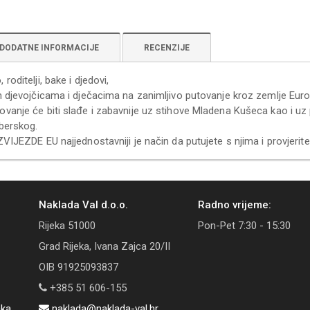
DODATNE INFORMACIJE
RECENZIJE
roditelji, bake i djedovi,
m djevojčicama i dječacima na zanimljivo putovanje kroz zemlje Euro
vanje će biti slađe i zabavnije uz stihove Mladena Kušeca kao i u
eberskog.
ZVIJEZDE EU najjednostavniji je način da putujete s njima i provjeri
Naklada Val d.o.o.
Radno vrijeme:
Rijeka 51000
Pon-Pet 7:30 - 15:30
Grad Rijeka, Ivana Zajca 20/II
OIB 91925093837
+385 51 606-155
aka
naklada@naklada-val.hr