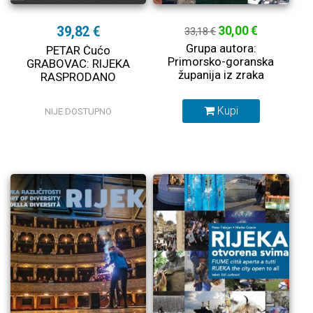
39,82 €
30,00 €
33,18 €
Grupa autora:
PETAR Ćućo
Primorsko-goranska
GRABOVAC: RIJEKA
županija iz zraka
RASPRODANO
Kupi
NIJE DOSTUPNO