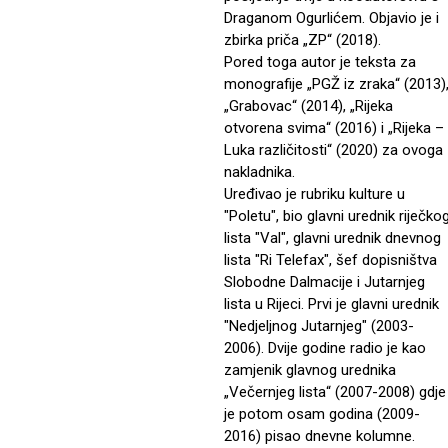
Draganom Ogurlićem. Objavio je i
zbirka priča „ZP“ (2018).
Pored toga autor je teksta za
monografije „PGŽ iz zraka“ (2013)
„Grabovac“ (2014), „Rijeka
otvorena svima“ (2016) i „Rijeka –
Luka različitosti“ (2020) za ovoga
nakladnika.
Uređivao je rubriku kulture u
"Poletu", bio glavni urednik riječko
lista "Val", glavni urednik dnevnog
lista "Ri Telefax", šef dopisništva
Slobodne Dalmacije i Jutarnjeg
lista u Rijeci. Prvi je glavni urednik
"Nedjeljnog Jutarnjeg" (2003-
2006). Dvije godine radio je kao
zamjenik glavnog urednika
„Večernjeg lista“ (2007-2008) gdje
je potom osam godina (2009-
2016) pisao dnevne kolumne.