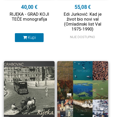
40,00 €
55,08 €
RIJEKA - GRAD KOJI
Edi Jurković: Kad je
TEČE monografija
život bio novi val
(Omladinski list Val
1975-1990)
RASPRODANO
Kupi
NIJE DOSTUPNO