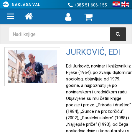
+385 51 606-155
NAKLADA VAL
JURKOVIĆ, EDI
Edi Jurković, novinar i književnik iz
Rijeke (1964), po zvanju diplomiran
sociolog, objavljuje od 1979.
godine, a najpoznatiji je po
novinarskom i uredničkom radu.
Objavljene su mu četiri knjige
poezije i proze: „Priroda i društvo“
(1984), „Sunce na prozorčiću“
(2002), „Paralelni slalom“ (1988) i
„Najljepše priče“ (1993), od čega
posljednje dvije u kooautorstvu s