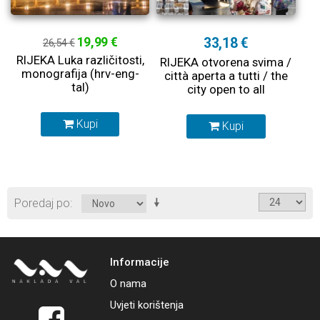
19,99 €
33,18 €
26,54 €
RIJEKA Luka različitosti,
RIJEKA otvorena svima /
monografija (hrv-eng-
città aperta a tutti / the
tal)
city open to all
Kupi
Kupi
Poredaj po
Informacije
O nama
Uvjeti korištenja