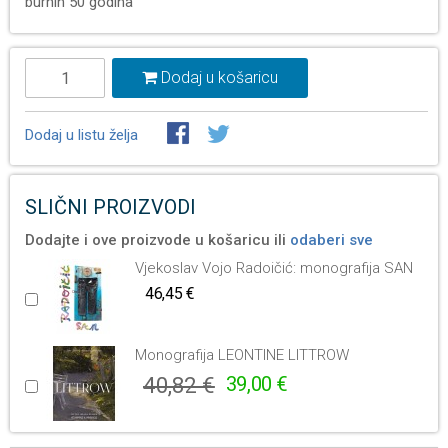
burnih 50 godina
Dodaj u košaricu
Dodaj u listu želja
SLIČNI PROIZVODI
Dodajte i ove proizvode u košaricu ili
odaberi sve
Vjekoslav Vojo Radoičić: monografija SAN
46,45 €
Monografija LEONTINE LITTROW
40,82 €
39,00 €