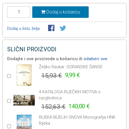
Dodaj u košaricu
Dodaj u listu želja
SLIČNI PROIZVODI
Dodajte i ove proizvode u košaricu ili
odaberi sve
Željko Raukar: GORANSKE ŠANSE
15,93 €
9,99 €
4 KATALOGA RIJEČKIH MOTIVA s
razglednica
152,63 €
140,00 €
RIJEKA BIJELIH SNOVA Monografija HNK
Rijeka