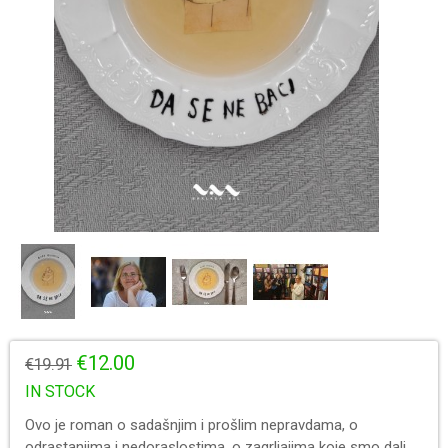
€12.00
€19.91
IN STOCK
Ovo je roman o sadašnjim i prošlim nepravdama, o
odrastanjima i nedoraslostima, o zagrljajima koje smo dali,