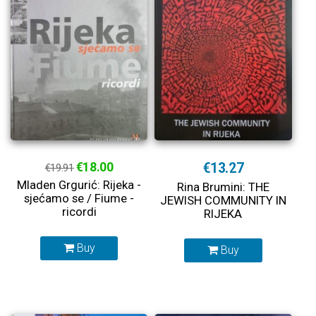
€18.00
€13.27
€19.91
Mladen Grgurić: Rijeka -
Rina Brumini: THE
sjećamo se / Fiume -
JEWISH COMMUNITY IN
ricordi
RIJEKA
Buy
Buy