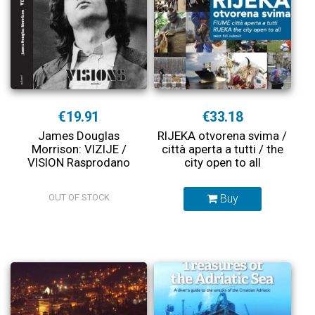
€19.91
€33.18
James Douglas
RIJEKA otvorena svima /
Morrison: VIZIJE /
città aperta a tutti / the
VISION Rasprodano
city open to all
OUT OF STOCK
Buy