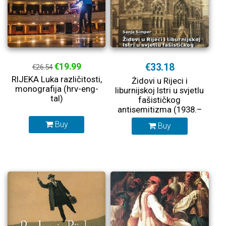
€19.99
€33.18
€26.54
RIJEKA Luka različitosti,
Židovi u Rijeci i
monografija (hrv-eng-
liburnijskoj Istri u svjetlu
tal)
fašističkog
antisemitizma (1938.–
1943.)
Buy
Buy