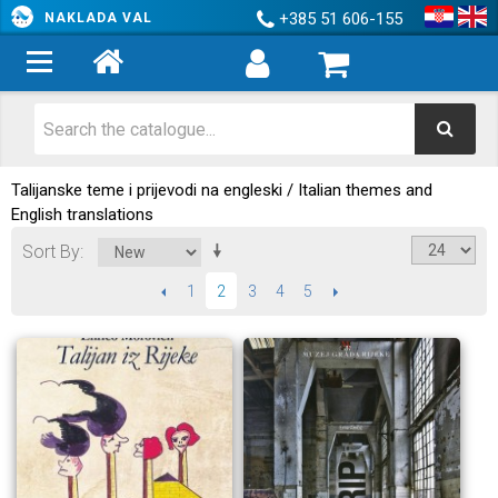
+385 51 606-155
NAKLADA VAL
Talijanske teme i prijevodi na engleski / Italian themes and
English translations
Sort By
PREVIOUS
1
3
4
5
NEXT
2