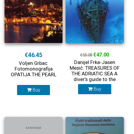
€46.45
€47.00
€55.08
Danijel Frka-Jasen
Voljen Grbac:
Mesić: TREASURES OF
Fotomonografija
THE ADRIATIC SEA A
OPATIJA THE PEARL
diver’s guide to the
wrecks of the Croatian
Buy
Buy
Adriatic