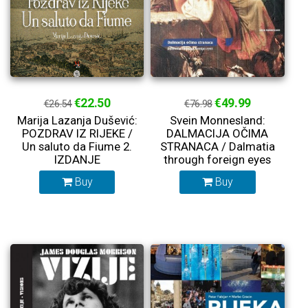
€22.50
€49.99
€26.54
€76.98
Marija Lazanja Dušević:
Svein Monnesland:
POZDRAV IZ RIJEKE /
DALMACIJA OČIMA
Un saluto da Fiume 2.
STRANACA / Dalmatia
IZDANJE
through foreign eyes
Buy
Buy