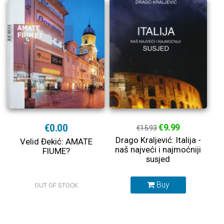
€0.00
€9.99
€15.93
Drago Kraljević: Italija -
Velid Đekić: AMATE
naš najveći i najmoćniji
FIUME?
susjed
Buy
OUT OF STOCK