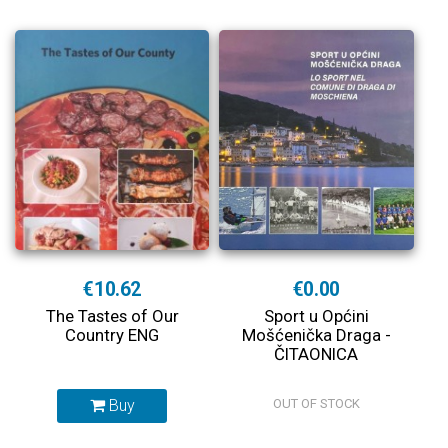
€10.62
€0.00
The Tastes of Our
Sport u Općini
Country ENG
Mošćenička Draga -
ČITAONICA
Buy
OUT OF STOCK