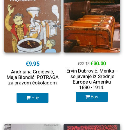
€9.95
€30.00
€33.18
Ervin Dubrović: Merika -
Andrijana Grgičević,
Iseljavanje iz Srednje
Maja Biondić: POTRAGA
Europe u Ameriku
za pravom čokoladom
1880.-1914.
Buy
Buy