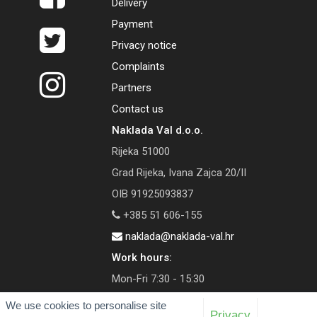
Delivery
Payment
Privacy notice
Complaints
Partners
Contact us
Naklada Val d.o.o.
Rijeka 51000
Grad Rijeka, Ivana Zajca 20/II
OIB 91925093837
+385 51 606-155
naklada@naklada-val.hr
Work hours:
Mon-Fri 7:30 - 15:30
We use cookies to personalise site
Privacy