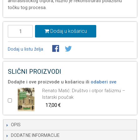
antifašističkog otpora, nužno je rekonstruirati polazišnu
točku tog procesa.
Dodaj u košaricu
Dodaj u listu želja
SLIČNI PROIZVODI
Dodajte i ove proizvode u košaricu ili
odaberi sve
Renato Matić: Društvo i otpor fašizmu –
Istarski poučak
17,00 €
OPIS
DODATNE INFORMACIJE