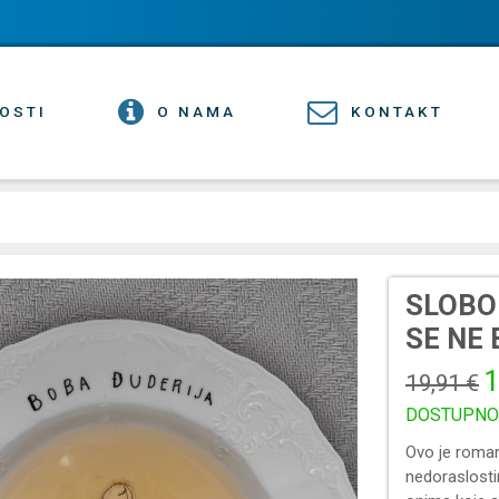
OSTI
O NAMA
KONTAKT
SLOBO
SE NE 
1
19,91 €
DOSTUPNO
Ovo je roman
nedoraslosti