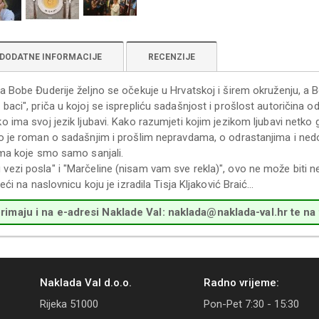
DODATNE INFORMACIJE
RECENZIJE
a Bobe Đuderije željno se očekuje u Hrvatskoj i širem okruženju, a B
baci", priča u kojoj se isprepliću sadašnjost i prošlost autoričina od
o ima svoj jezik ljubavi. Kako razumjeti kojim jezikom ljubavi netko 
o je roman o sadašnjim i prošlim nepravdama, o odrastanjima i nedo
ima koje smo samo sanjali.
ezi posla" i "Marčeline (nisam vam sve rekla)", ovo ne može biti ne
reći na naslovnicu koju je izradila Tisja Kljaković Braić…
imaju i na e-adresi Naklade Val: naklada@naklada-val.hr te na
Naklada Val d.o.o.
Radno vrijeme:
Rijeka 51000
Pon-Pet 7:30 - 15:30