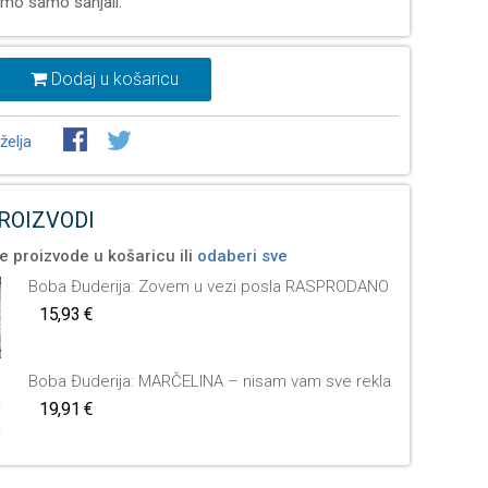
mo samo sanjali.
Dodaj u košaricu
želja
PROIZVODI
e proizvode u košaricu ili
odaberi sve
Boba Đuderija: Zovem u vezi posla RASPRODANO
15,93 €
Boba Đuderija: MARČELINA – nisam vam sve rekla
19,91 €