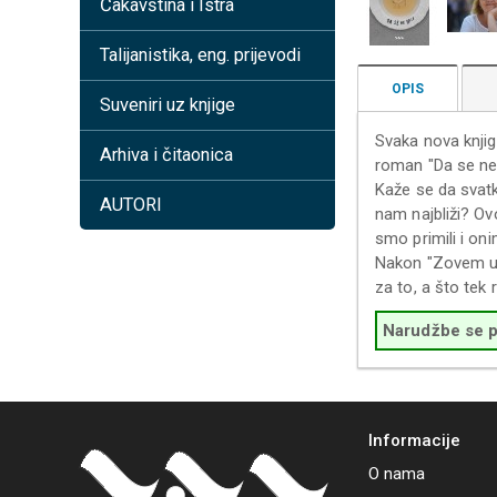
Čakavština i Istra
Talijanistika, eng. prijevodi
OPIS
Suveniri uz knjige
Svaka nova knjig
Arhiva i čitaonica
roman "Da se ne 
Kaže se da svatk
AUTORI
nam najbliži? Ov
smo primili i on
Nakon "Zovem u v
za to, a što tek 
Narudžbe se pr
Informacije
O nama