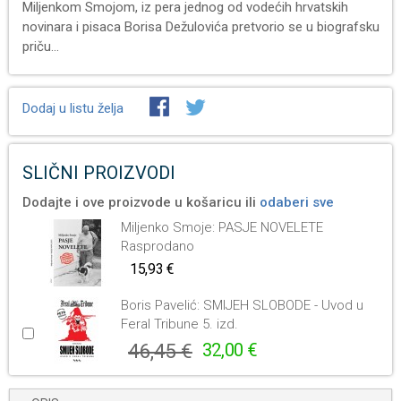
Miljenkom Smojom, iz pera jednog od vodećih hrvatskih
novinara i pisaca Borisa Dežulovića pretvorio se u biografsku
priču...
Dodaj u listu želja
SLIČNI PROIZVODI
Dodajte i ove proizvode u košaricu ili
odaberi sve
Miljenko Smoje: PASJE NOVELETE
Rasprodano
15,93 €
Boris Pavelić: SMIJEH SLOBODE - Uvod u
Feral Tribune 5. izd.
46,45 €
32,00 €