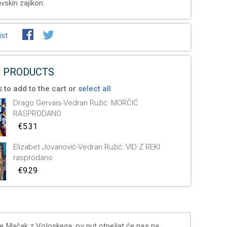
vskin zajikon.
ist
 PRODUCTS
 to add to the cart or
select all
Drago Gervais-Vedran Ružić: MORČIĆ
RASPRODANO
€5.31
Elizabet Jovanović-Vedran Ružić: VID Z REKI
rasprodano
€9.29
ce Mačak z Voloskega, ov put otpeljat će nas na