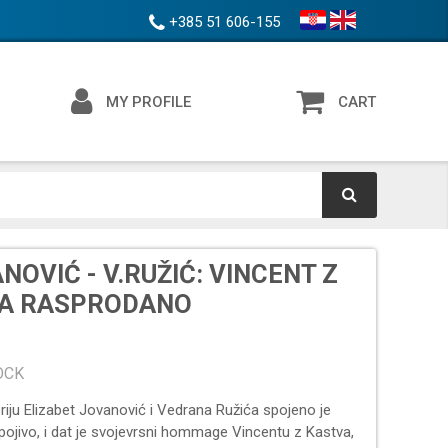
+385 51 606-155
MY PROFILE
CART
NOVIĆ - V.RUŽIĆ: VINCENT Z
A RASPRODANO
OCK
riju Elizabet Jovanović i Vedrana Ružića spojeno je
pojivo, i dat je svojevrsni hommage Vincentu z Kastva,