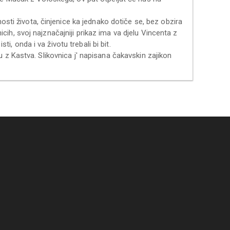
osti života, činjenice ka jednako dotiče se, bez obzira
nicih, svoj najznačajniji prikaz ima va djelu Vincenta z
ti, onda i va životu trebali bi bit.
 z Kastva. Slikovnica j' napisana čakavskin zajikon