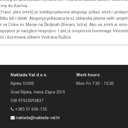
rma do Kastva.
ranc: ples smrti) je srednjovjekovna alegorija: prikaz smrti i prolazn
itku bili i delali. Alegorija prikazana kroz slikarska platna velih umjet
 va Crikvi sv. Marije na Škrljinah (Beram, Istra). Ako va smrti si smo is
 spojeno je naizgled nespojivo. I dat je svojevrsni hommage Vincentu
ć i ilustrirana slikami Vedrana Ružića.
Naklada Val d.o.o.
Work hours:
Rijeka 51000
Mon-Fri 7:30 - 15:30
Grad Rijeka, Ivana Zajca 20/II
OIB 91925093837
+385 51 606-155
naklada@naklada-val.hr