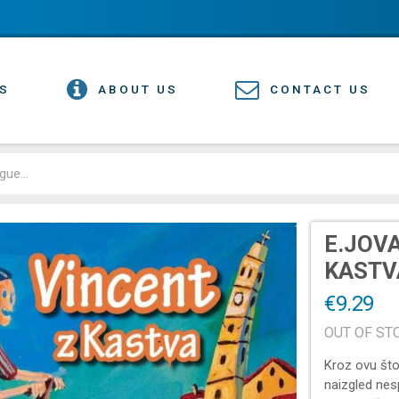
S
ABOUT US
CONTACT US
E.JOVA
KASTV
€9.29
OUT OF ST
Kroz ovu što
naizgled nes