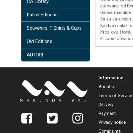
ČA Library
putovanje od Be
Danse macabre (f
Italian Editions
ča su va svojen ž
Kastva i nalazi se
Souvenirs: T-Shirts & Cups
Kroz ovu štoriju
Elizabet Jovanovi
Old Editions
AUTORI
Information
About Us
Terms of Service
Delivery
Payment
Privacy notice
Complaints