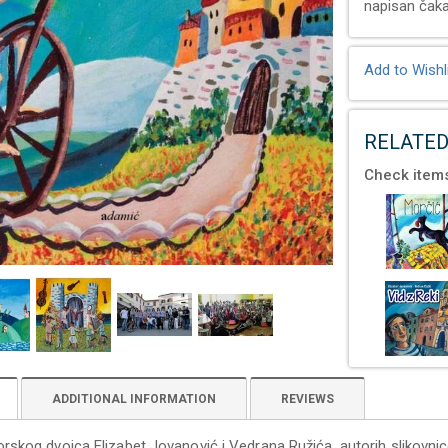
napisan čaka
Add to Wishl
RELATED
Check items
ADDITIONAL INFORMATION
REVIEWS
orskog dvojca Elizabet Jovanović i Vedrana Ružića, autorih slikovni