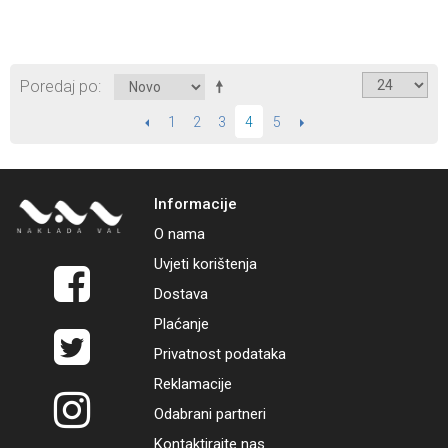
Poredaj po
PRETHODNI
1
2
3
5
SLIJEDEĆI
4
Informacije
O nama
Uvjeti korištenja
Dostava
Plaćanje
Privatnost podataka
Reklamacije
Odabrani partneri
Kontaktirajte nas