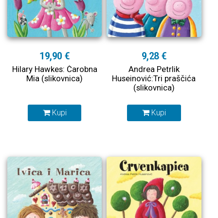
19,90 €
9,28 €
Hilary Hawkes: Čarobna
Andrea Petrlik
Mia (slikovnica)
Huseinović:Tri praščića
(slikovnica)
Kupi
Kupi