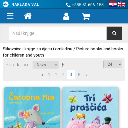
+385 51 606-155
NAKLADA VAL
Slikovnice i knjige za djecu i omladinu / Picture books and books
for children and youth
Poredaj po
PRETHODNI
1
2
3
5
SLIJEDEĆI
4