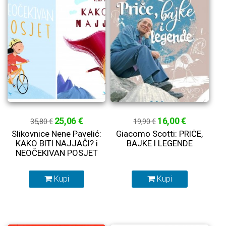
25,06 €
16,00 €
35,80 €
19,90 €
Slikovnice Nene Pavelić:
Giacomo Scotti: PRIČE,
KAKO BITI NAJJAČI? i
BAJKE I LEGENDE
NEOČEKIVAN POSJET
Kupi
Kupi