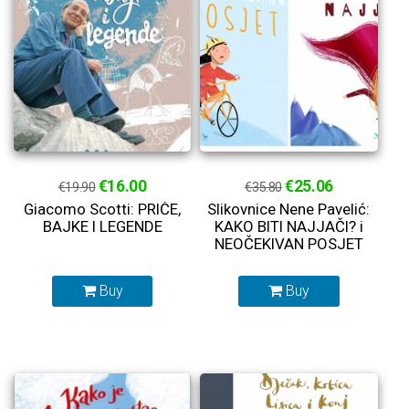
€16.00
€25.06
€19.90
€35.80
Giacomo Scotti: PRIČE,
Slikovnice Nene Pavelić:
BAJKE I LEGENDE
KAKO BITI NAJJAČI? i
NEOČEKIVAN POSJET
Buy
Buy