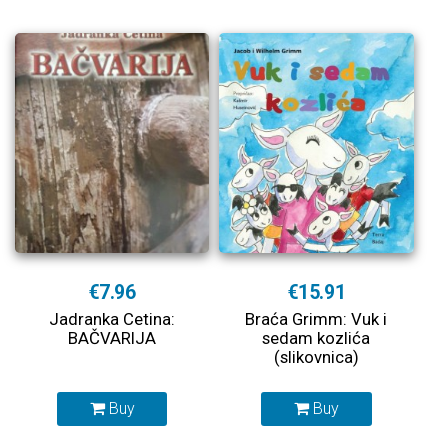
€7.96
€15.91
Jadranka Cetina:
Braća Grimm: Vuk i
BAČVARIJA
sedam kozlića
(slikovnica)
Buy
Buy