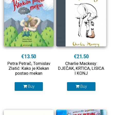
€13.50
€21.50
Petra Petrač, Tomislav
Charlie Mackesy:
Zlatić: Kako je Klekan
DJEČAK, KRTICA, LISICA
postao mekan
I KONJ
Buy
Buy