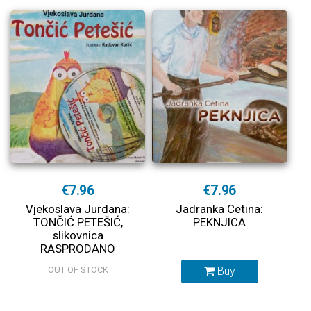
€7.96
€7.96
Vjekoslava Jurdana:
Jadranka Cetina:
TONČIĆ PETEŠIĆ,
PEKNJICA
slikovnica
RASPRODANO
OUT OF STOCK
Buy