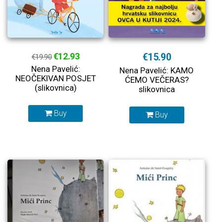
€12.93
€15.90
€19.90
Nena Pavelić:
Nena Pavelić: KAMO
NEOČEKIVAN POSJET
ĆEMO VEČERAS?
(slikovnica)
slikovnica
Buy
Buy