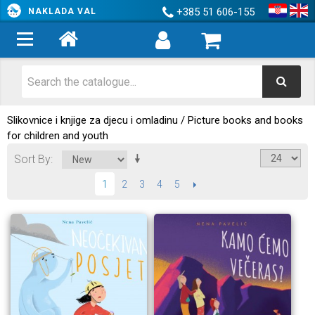
+385 51 606-155
NAKLADA VAL
Slikovnice i knjige za djecu i omladinu / Picture books and books
for children and youth
Sort By
2
3
4
5
NEXT
1