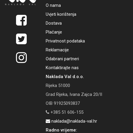
O nama
Uvjeti korištenja
Dostava
Plaćanje
Privatnost podataka
Reklamacije
Odabrani partneri
Kontaktirajte nas
Naklada Val d.o.o.
Rijeka 51000
Grad Rijeka, Ivana Zajca 20/II
OIB 91925093837
+385 51 606-155
naklada@naklada-val.hr
Radno vrijeme: