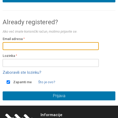
Already registered?
Ako već imate korisnički račun, molimo prijavite se.
Email adresa
Lozinka
Zaboravili ste lozinku?
Zapamti me
Što je ovo?
Prijava
Informacije