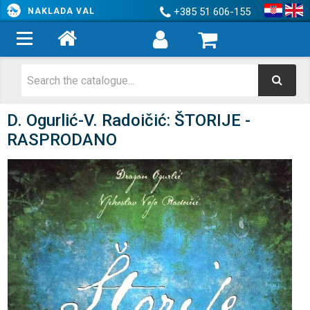
+385 51 606-155
NAKLADA VAL
D. Ogurlić-V. Radoičić: ŠTORIJE -
RASPRODANO