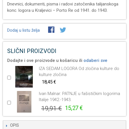
Dnevnici, dokumenti, pisma i radovi zatočenika talijanskoga
konc. logora u Kraljevici – Porto Re od 1941. do 1943.
Dodaj u listu želja
SLIČNI PROIZVODI
Dodajte i ove proizvode u košaricu ili
odaberi sve
IZA SEDAM LOGORA Od zločina kulture do
kulture zločina
18,45 €
Ivan Malnar: PATNJE u fašističkim logorima
Italije 1942.-1943.
19,91 €
15,27 €
OPIS