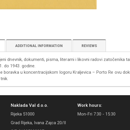
ADDITIONAL INFORMATION
REVIEWS
ljeni dnevnik, dokumenti, pisma, literarni i likovni radovi zatočenika 
. do 1943. godine.
ne boravka u koncentracijskom logoru Kraljevica – Porto Re ovu doku
tnik.
Naklada Val d.o.o.
Work hours:
Rijeka 51000
Mon-Fri 7:30 - 15:30
Grad Rijeka, Ivana Zajca 20/II