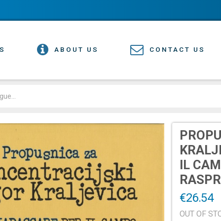
S
ABOUT US
CONTACT US
PROPU
KRALJ
IL CAM
RASP
€26.54
OUT OF ST