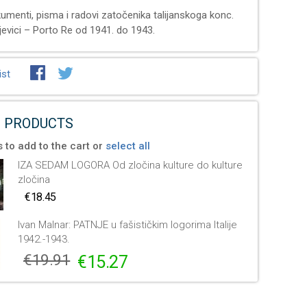
kumenti, pisma i radovi zatočenika talijanskoga konc.
jevici – Porto Re od 1941. do 1943.
ist
 PRODUCTS
 to add to the cart or
select all
IZA SEDAM LOGORA Od zločina kulture do kulture
zločina
€18.45
Ivan Malnar: PATNJE u fašističkim logorima Italije
1942.-1943.
€19.91
€15.27