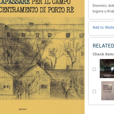
Dnevnici, do
logora u Kral
Add to Wishl
RELATED
Check items