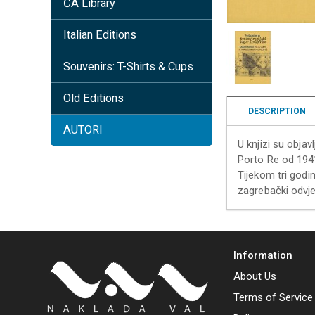
ČA Library
Italian Editions
Souvenirs: T-Shirts & Cups
Old Editions
DESCRIPTION
AUTORI
U knjizi su objav
Porto Re od 1941
Tijekom tri godi
zagrebački odvje
Information
About Us
Terms of Service