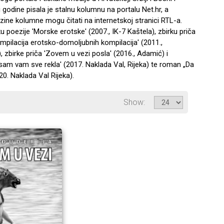
i godine pisala je stalnu kolumnu na portalu Net.hr, a
zine kolumne mogu čitati na internetskoj stranici RTL-a.
rku poezije 'Morske erotske' (2007., IK-7 Kaštela), zbirku priča
mpilacija erotsko-domoljubnih kompilacija' (2011.,
 zbirke priča 'Zovem u vezi posla' (2016., Adamić) i
sam vam sve rekla' (2017. Naklada Val, Rijeka) te roman „Da
20. Naklada Val Rijeka).
Show