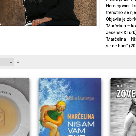
Hercegovini. Tr
trenutno se nje
Objavila je zbi
'Marčelina – ko
Jesenski&Turk),
'Marčelina – Ni
se ne baci“ (20