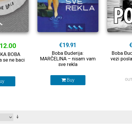
12.00
€19.91
Boba Đuderija:
Boba Đud
KA BOBA
MARČELINA – nisam vam
vezi pos
 se ne baci
sve rekla
Buy
OUT
uy