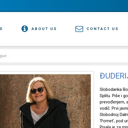
S
ABOUT US
CONTACT US
ĐUDERI
Slobodanka Boba
Splitu. Piše i g
prevođenjem, a 
vodič. Prvi javn
Slobodnoj Dalma
'Pomet', pod u
Pisala je za mno