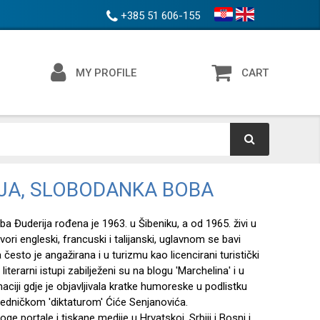
+385 51 606-155
MY PROFILE
CART
JA, SLOBODANKA BOBA
 Đuderija rođena je 1963. u Šibeniku, a od 1965. živi u
ovori engleski, francuski i talijanski, uglavnom se bavi
često je angažirana i u turizmu kao licencirani turistički
i literarni istupi zabilježeni su na blogu 'Marchelina' i u
ciji gdje je objavljivala kratke humoreske u podlistku
redničkom 'diktaturom' Ćiće Senjanovića.
ge portale i tiskane medije u Hrvatskoj, Srbiji i Bosni i