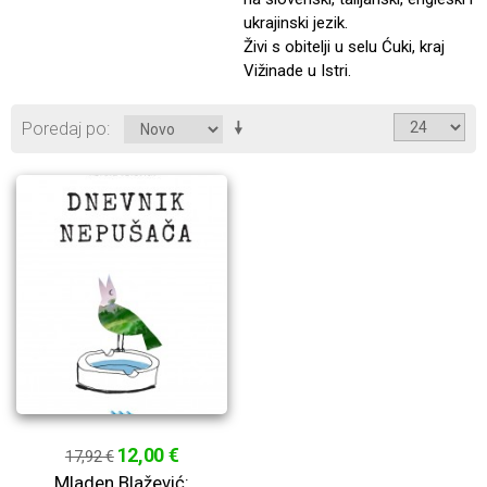
ukrajinski jezik.
Živi s obitelji u selu Ćuki, kraj
Vižinade u Istri.
Poredaj po
12,00 €
17,92 €
Mladen Blažević: