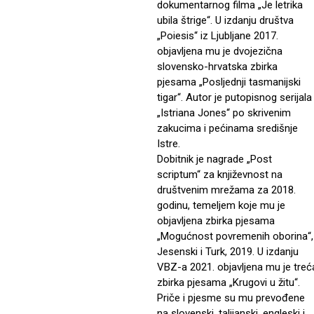
dokumentarnog filma „Je letrika
ubila štrige“. U izdanju društva
„Poiesis“ iz Ljubljane 2017.
objavljena mu je dvojezična
slovensko-hrvatska zbirka
pjesama „Posljednji tasmanijski
tigar“. Autor je putopisnog serijala
„Istriana Jones“ po skrivenim
zakucima i pećinama središnje
Istre.
Dobitnik je nagrade „Post
scriptum“ za književnost na
društvenim mrežama za 2018.
godinu, temeljem koje mu je
objavljena zbirka pjesama
„Mogućnost povremenih oborina“,
Jesenski i Turk, 2019. U izdanju
VBZ-a 2021. objavljena mu je treć
zbirka pjesama „Krugovi u žitu“.
Priče i pjesme su mu prevođene
na slovenski, talijanski, engleski i